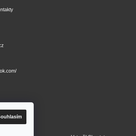
ntakty
cz
ook.com/
ouhlasím