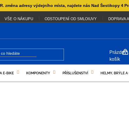
. změna adresy výdejního místa, najdete nás Nad Šestikopy 4 Pr
VŠE O NÁKUPU
ODSTOUPENÍ OD SMLOIUVY
DOPRAVA A
NÁKUP
Prázdný
KOŠÍK
košík
A E-BIKE
KOMPONENTY
PŘÍSLUŠENSTVÍ
HELMY, BRÝLE A
UKAZY