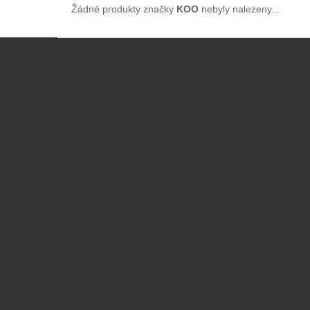
Žádné produkty značky
KOO
nebyly nalezeny...
Z
á
p
a
t
í