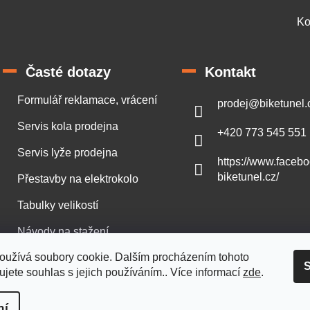
Ko
Časté dotazy
Kontakt
Formulář reklamace, vrácení
prodej
@
biketunel.
Servis kola prodejna
+420 773 545 551
Servis lyže prodejna
https://www.faceb
biketunel.cz/
Přestavby na elektrokolo
Tabulky velikostí
Návody na stažení
oužívá soubory cookie. Dalším procházením tohoto
S
jete souhlas s jejich používáním.. Více informací
zde
.
ní