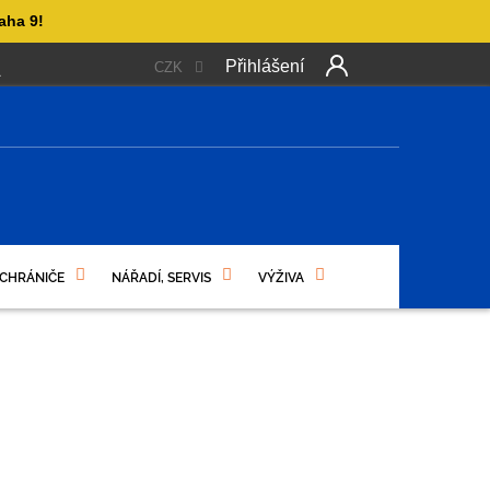
aha 9!
Přihlášení
CZK
 PLATBA
OBCHODNÍ PODMÍNKY
PODMÍNKY OCHRANY OSO
NÍ
 CHRÁNIČE
NÁŘADÍ, SERVIS
VÝŽIVA