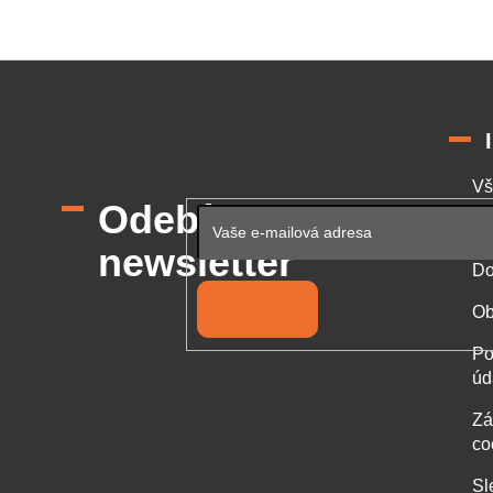
Vš
Odebírat
Od
newsletter
Do
Přihlásit se
Ob
Po
úd
Zá
co
Sl