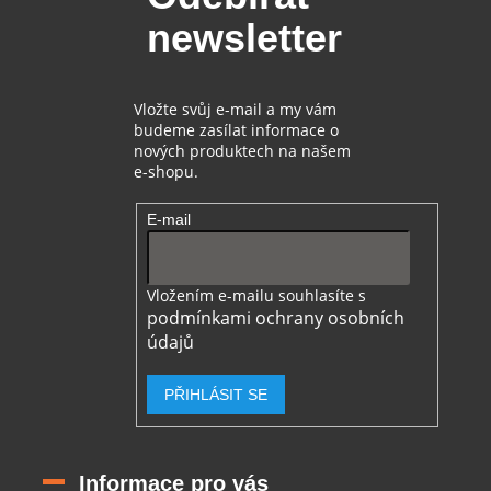
t
í
newsletter
í
p
r
v
k
Vložte svůj e-mail a my vám
y
budeme zasílat informace o
v
nových produktech na našem
ý
e-shopu.
p
i
E-mail
s
u
Vložením e-mailu souhlasíte s
podmínkami ochrany osobních
údajů
PŘIHLÁSIT SE
Informace pro vás