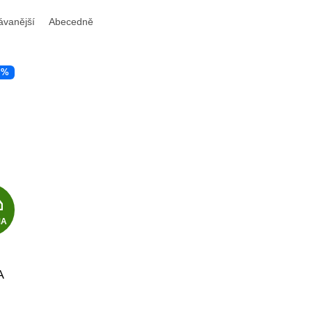
ávanější
Abecedně
 %
Z
MA
D
A
A
R