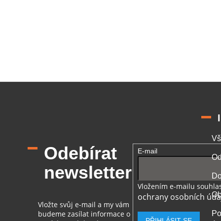
M
A
O
v
l
á
d
a
c
í
Vš
p
Odebírat
E-mail
r
Od
v
newsletter
k
Do
y
Vložením e-mailu souhlas
v
Ob
ochrany osobních úda
ý
Vložte svůj e-mail a my vám
p
budeme zasílat informace o
Po
i
PŘIHLÁSIT SE