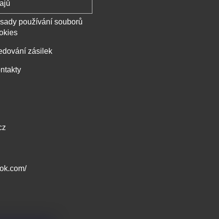
ajů
sady používání souborů
okies
edování zásilek
ntakty
cz
ook.com/