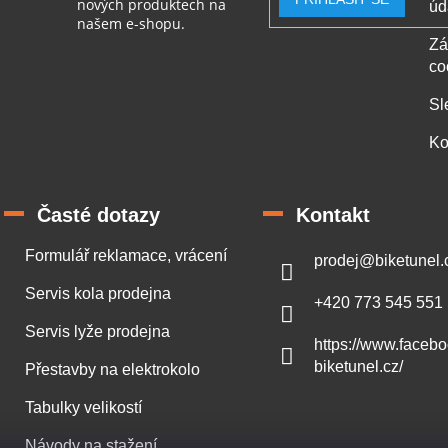
nových produktech na
úd
s
našem e-shopu.
u
Zá
co
Sl
Ko
Časté dotazy
Kontakt
Formulář reklamace, vrácení
prodej
@
biketunel.
Servis kola prodejna
+420 773 545 551
Servis lyže prodejna
https://www.faceb
biketunel.cz/
Přestavby na elektrokolo
Tabulky velikostí
Návody na stažení