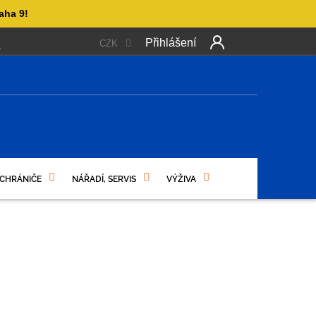
aha 9!
Přihlášení
CZK
 PLATBA
OBCHODNÍ PODMÍNKY
PODMÍNKY OCHRANY OSO
NÍ
 CHRÁNIČE
NÁŘADÍ, SERVIS
VÝŽIVA