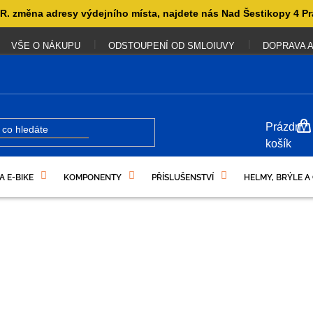
. změna adresy výdejního místa, najdete nás Nad Šestikopy 4 Pr
VŠE O NÁKUPU
ODSTOUPENÍ OD SMLOIUVY
DOPRAVA A
NÁKUP
Prázdný
KOŠÍK
košík
A E-BIKE
KOMPONENTY
PŘÍSLUŠENSTVÍ
HELMY, BRÝLE A
UKAZY