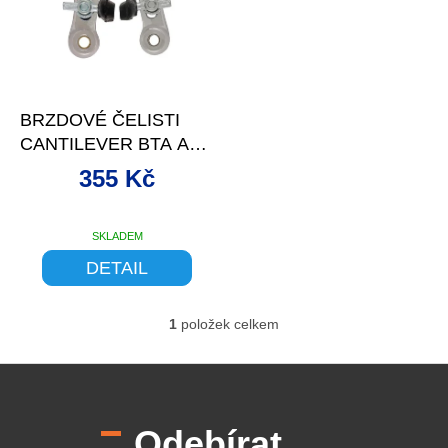
d
s
u
p
k
r
t
o
–11 %
ů
d
BRZDOVÉ ČELISTI
u
CANTILEVER BTA AL
k
STŘÍBRNÉ
t
355 Kč
ů
SKLADEM
DETAIL
1
položek celkem
O
v
l
Z
á
á
d
p
a
Odebírat
a
c