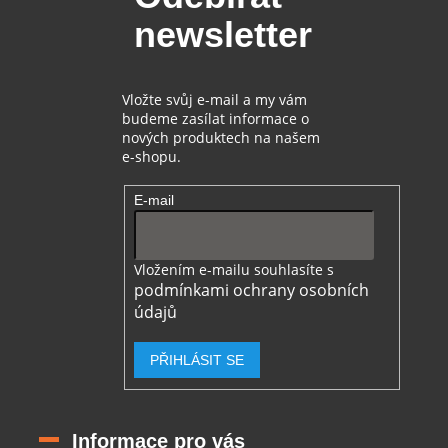
t
í
newsletter
í
p
r
v
k
Vložte svůj e-mail a my vám
y
budeme zasílat informace o
v
nových produktech na našem
ý
e-shopu.
p
i
E-mail
s
u
Vložením e-mailu souhlasíte s
podmínkami ochrany osobních
údajů
PŘIHLÁSIT SE
Informace pro vás