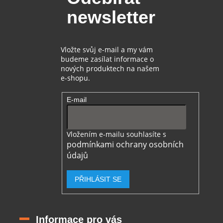
t
í
newsletter
í
p
r
v
k
Vložte svůj e-mail a my vám
y
budeme zasílat informace o
v
nových produktech na našem
ý
e-shopu.
p
i
E-mail
s
u
Vložením e-mailu souhlasíte s
podmínkami ochrany osobních
údajů
PŘIHLÁSIT SE
Informace pro vás