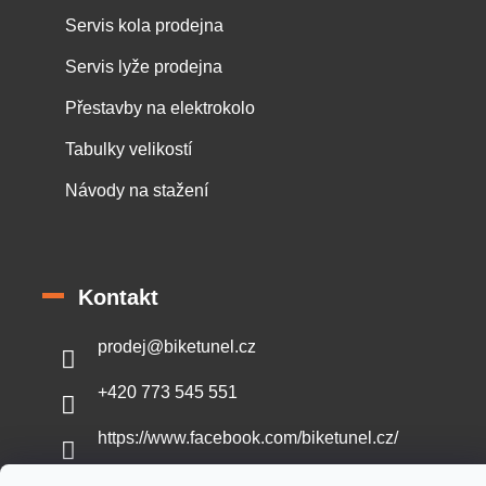
Servis kola prodejna
Servis lyže prodejna
Přestavby na elektrokolo
Tabulky velikostí
Návody na stažení
Kontakt
prodej
@
biketunel.cz
+420 773 545 551
https://www.facebook.com/biketunel.cz/