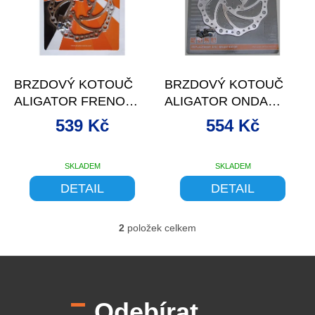
d
s
u
p
k
r
t
o
–10 %
–11 %
ů
d
BRZDOVÝ KOTOUČ
BRZDOVÝ KOTOUČ
u
ALIGATOR FRENO
ALIGATOR ONDA
k
160MM/6DĚR
180MM/6DĚR
t
539 Kč
554 Kč
ů
SKLADEM
SKLADEM
DETAIL
DETAIL
2
položek celkem
O
v
l
Z
á
á
d
p
a
Odebírat
a
c