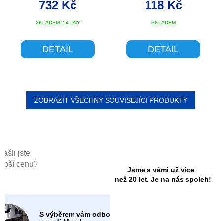
39.7MM
ČERNÁ
732 Kč
118 Kč
SKLADEM 2-4 DNY
SKLADEM
DETAIL
DETAIL
ZOBRAZIT VŠECHNY SOUVISEJÍCÍ PRODUKTY
Našli jste
lepší cenu?
Jsme s vámi už více
než 20 let. Je na nás spoleh!
S výběrem vám odborně