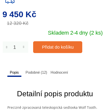
9 450 Kč
Měrná
cena:
12 320 Kč
Skladem 2-4 dny
(2 ks)
Přidat do košíku
Popis
Podobné (12)
Hodnocení
Detailní popis produktu
Precizně zpracovaná teleskopická sedlovka Wolf Tooth.