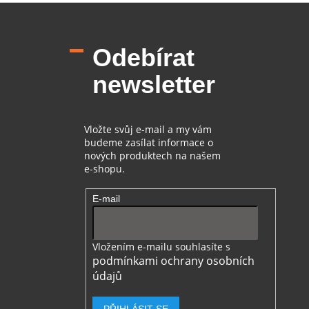
Z
á
p
Odebírat
a
t
newsletter
í
Vložte svůj e-mail a my vám
budeme zasílat informace o
nových produktech na našem
e-shopu.
E-mail
Vložením e-mailu souhlasíte s
podmínkami ochrany osobních
údajů