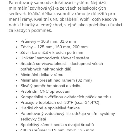
Patentovaný samoodvzdušňovací systém. Nejnižší
minimální zdvihová výška ze všech teleskopických
sedlovek. Krátká délka zasunutí v rámu je důležitá pro
menší rámy. Kvalitní CNC obrábění. Wolf Tooth Resolve
nabízí hladký a jemný chod, stejně jako spolehlivou funkci
za každých podmínek.
Průměry – 30,9 mm, 31,6 mm
Zdvihy – 125 mm, 160 mm, 200 mm
Zdvih lze snížit v krocích po 5 mm
Unikátní samoodvzdušňovací systém
Snadná servisovatelnost – dostupnost všech
potřebných náhradních dílů
Minimální délka v rámu
Minimální přesah nad rámem (32 mm)
Skvělý poměr hmotnosti a zdvihu
Prvotřídní CNC opracování
Kompatibilní s většinou ovládacích páček na trhu
Pracuje v teplotách od -30°F (cca -34,4°C)
Hladký chod a spolehlivá funkce
Patentovaný vzduchový filtr udržuje vnitřní systémy
sedlovky čisté
Spolehlivý zámek sedla s dvojicí šroubů
440 g (průměr 30,9 mm, zdvih 125 mm)