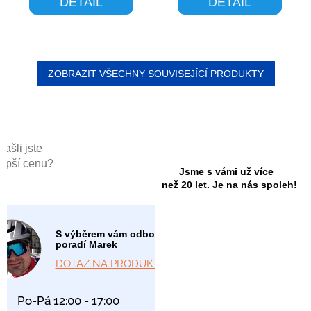
DETAIL
DETAIL
ZOBRAZIT VŠECHNY SOUVISEJÍCÍ PRODUKTY
Našli jste
lepší cenu?
Jsme s vámi už více
než 20 let. Je na nás spoleh!
S výběrem vám odborně
poradí Marek
DOTAZ NA PRODUKT
Po-Pá 12:00 - 17:00