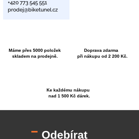
+420 773 545 551
prodej@biketunel.cz
Máme přes 5000 položek
Doprava zdarma
skladem na prodejně.
při nákupu od 2 200 Kč.
Ke každému nákupu
nad 1 500 Kč dárek.
Z
á
p
Odebírat
a