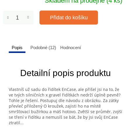
Skladem na prodejně
(4 ks)
Přidat do košíku
Popis
Podobné (12)
Hodnocení
Detailní popis produktu
Vlastníš už sadu do řidítek EnCase, ale přišel jsi na to, že
ve tvých silničních x gravel řidítkách nedrží úplně pevně?
Tohle je řešení. Postupuj dle návodu z obrázku. Za zátky
převleč přiložený O kroužek, zajisti ho na místě
smršťovací bužírkou a máš hotovo. Zvětší se průměr, zvýší
se tření v řidítku a nemusíš se bát, že by jsi svůj EnCase
ztratil...