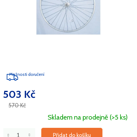
Možnosti doručení
503 Kč
Měrná
cena:
570 Kč
Skladem na prodejně
(>5 ks)
Přidat do košíku