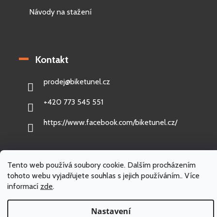
Návody na stažení
Kontakt
prodej
@
biketunel.cz
+420 773 545 551
https://www.facebook.com/biketunel.cz/
Tento web používá soubory cookie. Dalším procházením
Vytvořil Shoptet
tohoto webu vyjadřujete souhlas s jejich používáním.. Více
informací
zde
.
Copyright 2026
BikeTunel.cz
. Všechna práva vyhrazena.
Nastavení