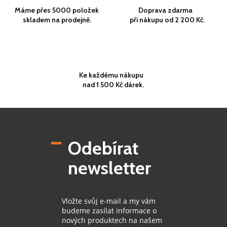
Máme přes 5000 položek
Doprava zdarma
skladem na prodejně.
při nákupu od 2 200 Kč.
Ke každému nákupu
nad 1 500 Kč dárek.
Z
á
p
Odebírat
a
t
newsletter
í
Vložte svůj e-mail a my vám
budeme zasílat informace o
nových produktech na našem