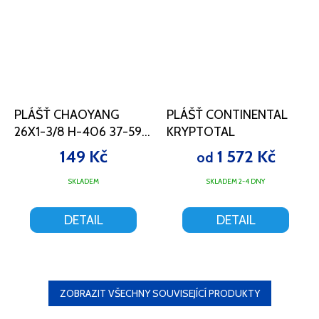
PLÁŠŤ CHAOYANG
PLÁŠŤ CONTINENTAL
26X1-3/8 H-406 37-590
KRYPTOTAL
ČERNÝ
149 Kč
1 572 Kč
od
Průměrné
SKLADEM
SKLADEM 2-4 DNY
hodnocení
produktu
DETAIL
DETAIL
je
5,0
z
5
hvězdiček.
ZOBRAZIT VŠECHNY SOUVISEJÍCÍ PRODUKTY