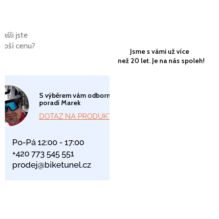
Našli jste
lepší cenu?
Jsme s vámi už více
než 20 let. Je na nás spoleh!
S výběrem vám odborně
poradí Marek
DOTAZ NA PRODUKT
Po-Pá 12:00 - 17:00
+420 773 545 551
prodej@biketunel.cz