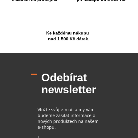
Ke každému nákupu
nad 1 500 Kč dárek.
Z
á
p
Odebírat
a
t
newsletter
í
Vložte svůj e-mail a my vám
budeme zasílat informace o
nových produktech na našem
e-shopu.