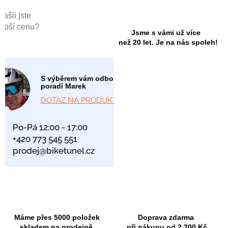
Našli jste
lepší cenu?
Jsme s vámi už více
než 20 let. Je na nás spoleh!
S výběrem vám odborně
poradí Marek
DOTAZ NA PRODUKT
Po-Pá 12:00 - 17:00
+420 773 545 551
prodej@biketunel.cz
Máme přes 5000 položek
Doprava zdarma
skladem na prodejně.
při nákupu od 2 200 Kč.