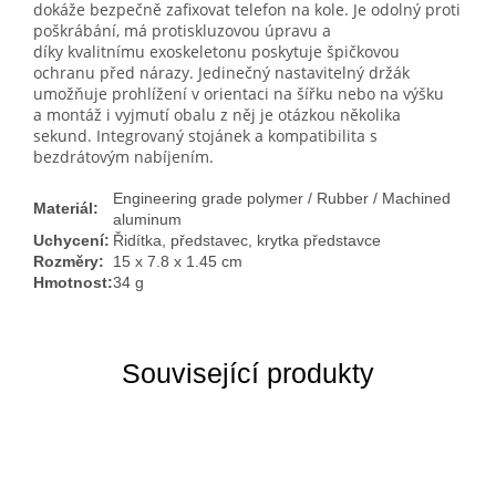
dokáže bezpečně zafixovat telefon na kole. Je odolný proti
poškrábání, má protiskluzovou úpravu a
díky kvalitnímu exoskeletonu poskytuje špičkovou
ochranu před nárazy. J
edinečný nastavitelný držák
umožňuje prohlížení v orientaci na šířku nebo na výšku
a montáž i vyjmutí obalu z něj je otázkou několika
sekund.
Integrovaný stojánek a kompatibilita s
bezdrátovým nabíjením.
Engineering grade polymer / Rubber / Machined
Materiál:
aluminum
Uchycení:
Řidítka, představec, krytka představce
Rozměry:
15 x 7.8 x 1.45 cm
Hmotnost:
34 g
Související produkty