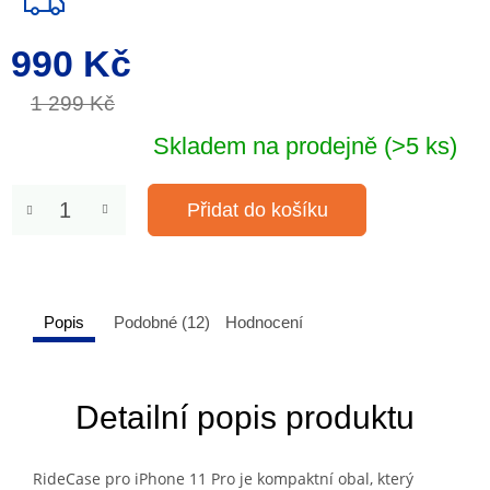
990 Kč
Měrná
cena:
1 299 Kč
Skladem na prodejně
(>5 ks)
Přidat do košíku
Popis
Podobné (12)
Hodnocení
Detailní popis produktu
RideCase pro
iPhone 11 Pro
je kompaktní obal, který