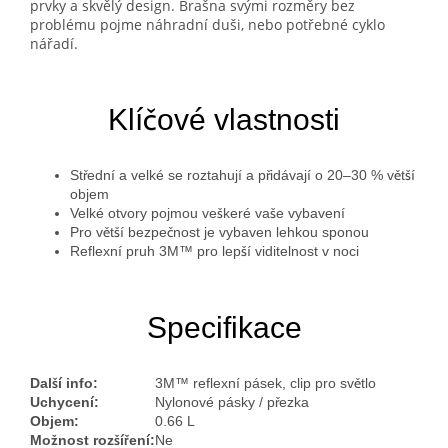
prvky a skvělý design. Brašna svými rozměry bez
problému pojme náhradní duši, nebo potřebné cyklo
nářadí.
Klíčové vlastnosti
Střední a velké se roztahují a přidávají o 20–30 % větší
objem
Velké otvory pojmou veškeré vaše vybavení
Pro větší bezpečnost je vybaven lehkou sponou
Reflexní pruh 3M™ pro lepší viditelnost v noci
Specifikace
Další info:
3M™ reflexní pásek, clip pro světlo
Uchycení:
Nylonové pásky / přezka
Objem:
0.66 L
Možnost rozšíření:
Ne