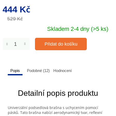
444 Kč
Měrná
cena:
529 Kč
Skladem 2-4 dny
(>5 ks)
Přidat do košíku
Popis
Podobné (12)
Hodnocení
Detailní popis produktu
Univerzální podsedlová brašna s uchycením pomocí
pásků. Tato brašna nabízí aerodynamický tvar, reflexní