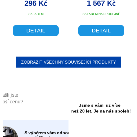
HANDLEBAR BAG DX
296 Kč
1 567 Kč
SKLADEM
SKLADEM NA PRODEJNĚ
DETAIL
DETAIL
ZOBRAZIT VŠECHNY SOUVISEJÍCÍ PRODUKTY
Našli jste
lepší cenu?
Jsme s vámi už více
než 20 let. Je na nás spoleh!
S výběrem vám odborně