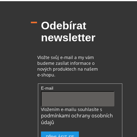
Z
á
p
Odebírat
a
t
newsletter
í
Vložte svůj e-mail a my vám
budeme zasílat informace o
nových produktech na našem
e-shopu.
E-mail
Vložením e-mailu souhlasíte s
podmínkami ochrany osobních
údajů