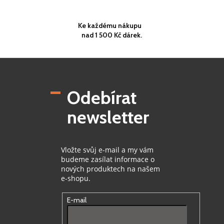
Ke každému nákupu
nad 1 500 Kč dárek.
Z
á
p
Odebírat
a
t
newsletter
í
Vložte svůj e-mail a my vám
budeme zasílat informace o
nových produktech na našem
e-shopu.
E-mail