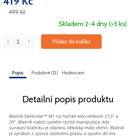
419 Kč
cena:
499 Kč
Skladem 2-4 dny
(>5 ks)
Přidat do košíku
Popis
Podobné (12)
Hodnocení
Detailní popis produktu
Blatník DeFender™ M1 na horské kolo velikosti 27,5" a
29". Blatník nabízí systém rychlé manipulace, kdy
sundaní blatníku je otázkou několika málo vteřin. Blatník
je vyroben z vysoce odolného plastu a spodní díl má