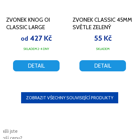
ZVONEK KNOG OI
ZVONEK CLASSIC 45MM
CLASSIC LARGE
SVĚTLE ZELENÝ
427 Kč
55 Kč
od
SKLADEM 2-4 DNY
SKLADEM
DETAIL
DETAIL
ZOBRAZIT VŠECHNY SOUVISEJÍCÍ PRODUKTY
Našli jste
lepší cenu?