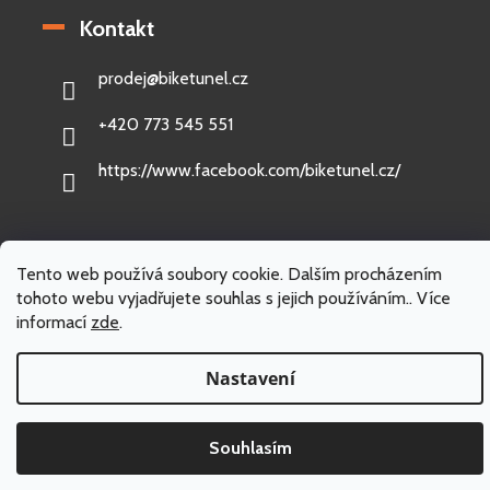
Kontakt
prodej
@
biketunel.cz
+420 773 545 551
https://www.facebook.com/biketunel.cz/
Tento web používá soubory cookie. Dalším procházením
Vytvořil Shoptet
tohoto webu vyjadřujete souhlas s jejich používáním.. Více
informací
zde
.
Copyright 2026
BikeTunel.cz
. Všechna práva vyhrazena.
Nastavení
Souhlasím