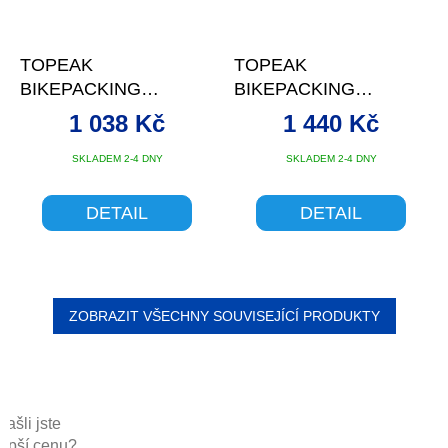
TOPEAK
TOPEAK
BIKEPACKING
BIKEPACKING
MIDLOADER, BRAŠNA
FRONTLOADER,
1 038 Kč
1 440 Kč
NA RÁM 4.5L ZELENÁ
BRAŠNA NA ŘIDÍTKA
12L ČERNÁ
SKLADEM 2-4 DNY
SKLADEM 2-4 DNY
DETAIL
DETAIL
ZOBRAZIT VŠECHNY SOUVISEJÍCÍ PRODUKTY
Našli jste
lepší cenu?