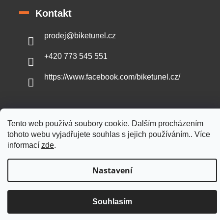
Kontakt
prodej
@
biketunel.cz
+420 773 545 551
https://www.facebook.com/biketunel.cz/
Tento web používá soubory cookie. Dalším procházením
Vytvořil Shoptet
tohoto webu vyjadřujete souhlas s jejich používáním.. Více
informací
zde
.
Copyright 2026
BikeTunel.cz
. Všechna práva vyhrazena.
Nastavení
Souhlasím