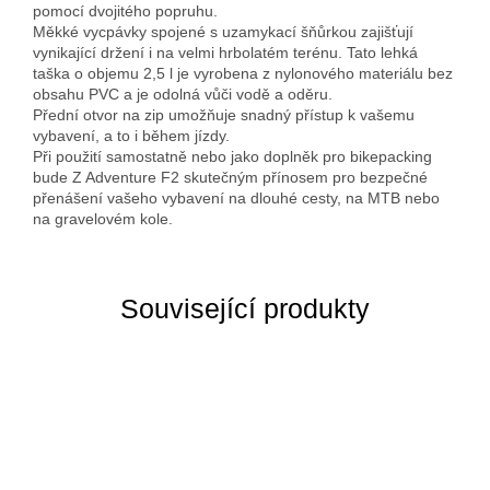
pomocí dvojitého popruhu.
Měkké vycpávky spojené s uzamykací šňůrkou zajišťují
vynikající držení i na velmi hrbolatém terénu. Tato lehká
taška o objemu 2,5 l je vyrobena z nylonového materiálu bez
obsahu PVC a je odolná vůči vodě a oděru.
Přední otvor na zip umožňuje snadný přístup k vašemu
vybavení, a to i během jízdy.
Při použití samostatně nebo jako doplněk pro bikepacking
bude Z Adventure F2 skutečným přínosem pro bezpečné
přenášení vašeho vybavení na dlouhé cesty, na MTB nebo
na gravelovém kole.
Související produkty