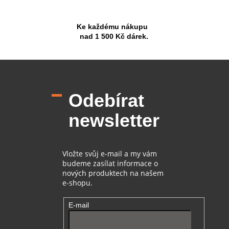
Ke každému nákupu
nad 1 500 Kč dárek.
Z
á
p
Odebírat
a
t
newsletter
í
Vložte svůj e-mail a my vám
budeme zasílat informace o
nových produktech na našem
e-shopu.
E-mail