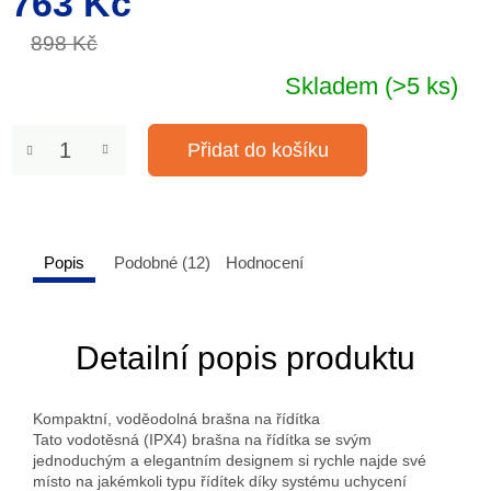
763 Kč
cena:
898 Kč
Skladem
(>5 ks)
Přidat do košíku
Popis
Podobné (12)
Hodnocení
Detailní popis produktu
Kompaktní, voděodolná brašna na řídítka
Tato vodotěsná (IPX4) brašna na řídítka se svým
jednoduchým a elegantním designem si rychle najde své
místo na jakémkoli typu řídítek díky systému uchycení