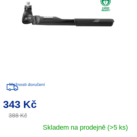
Možnosti doručení
343 Kč
Měrná
cena:
388 Kč
Skladem na prodejně
(>5 ks)