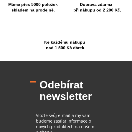
Máme přes 5000 položek
Doprava zdarma
skladem na prodejně.
při nákupu od 2 200 Kč.
Ke každému nákupu
nad 1 500 Kč dárek.
Z
á
p
Odebírat
a
t
newsletter
í
Vložte svůj e-mail a my vám
budeme zasílat informace o
nových produktech na našem