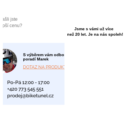
Našli jste
lepší cenu?
Jsme s vámi už více
než 20 let. Je na nás spoleh!
S výběrem vám odborně
poradí Marek
DOTAZ NA PRODUKT
Po-Pá 12:00 - 17:00
+420 773 545 551
prodej@biketunel.cz