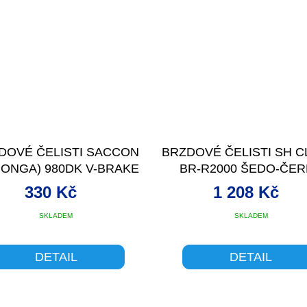
DOVÉ ČELISTI SACCON
BRZDOVÉ ČELISTI SH C
HONGA) 980DK V-BRAKE
BR-R2000 ŠEDO-ČE
ČER
330 Kč
1 208 Kč
SKLADEM
SKLADEM
DETAIL
DETAIL