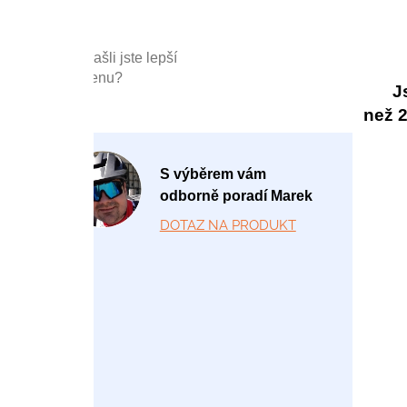
Našli jste lepší
cenu?
J
než 20
P
S výběrem vám
o
odborně poradí Marek
-
DOTAZ NA PRODUKT
P
á
1
2:
0
0
-
1
7: