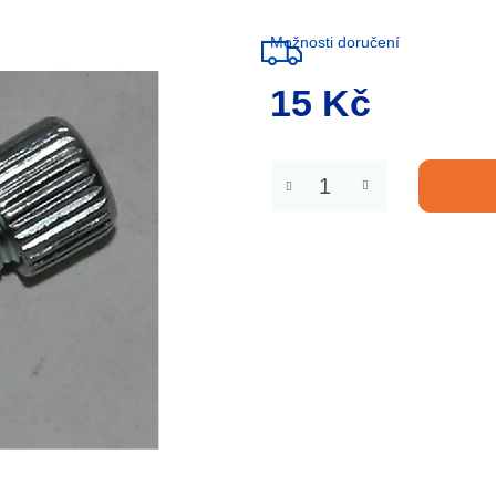
Možnosti doručení
15 Kč
Měrná
cena: