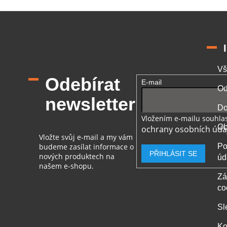
Vš
Odebírat
E-mail
Od
newsletter
Do
Vložením e-mailu souhlas
Ob
ochrany osobních úda
Vložte svůj e-mail a my vám
budeme zasílat informace o
Po
PŘIHLÁSIT SE
nových produktech na
úd
našem e-shopu.
Zá
co
Sl
Ko