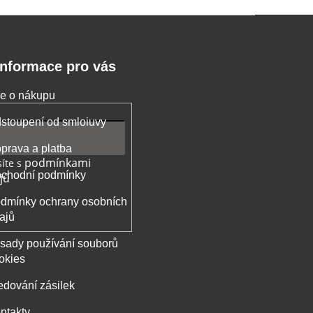
Informace pro vás
e o nákupu
stoupení od smloiuvy
prava a platba
podmínkami
íte s
chodní podmínky
jů
dmínky ochrany osobních
ajů
sady používání souborů
okies
edování zásilek
ntakty