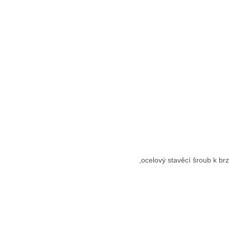
,ocelový stavěcí šroub k br