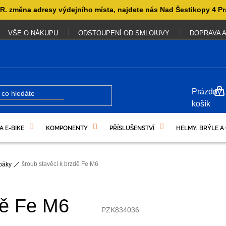
. změna adresy výdejního místa, najdete nás Nad Šestikopy 4 Pr
VŠE O NÁKUPU
ODSTOUPENÍ OD SMLOIUVY
DOPRAVA A
NÁKUP
Prázdný
KOŠÍK
košík
A E-BIKE
KOMPONENTY
PŘÍSLUŠENSTVÍ
HELMY, BRÝLE A
UKAZY
šroub stavěcí k brzdě Fe M6
páky
dě Fe M6
PZK834036