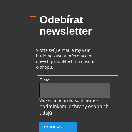
á
p
Odebírat
a
t
newsletter
í
Vložte svůj e-mail a my vám
budeme zasílat informace o
nových produktech na našem
e-shopu.
E-mail
Vložením e-mailu souhlasíte s
podmínkami ochrany osobních
údajů
PŘIHLÁSIT SE