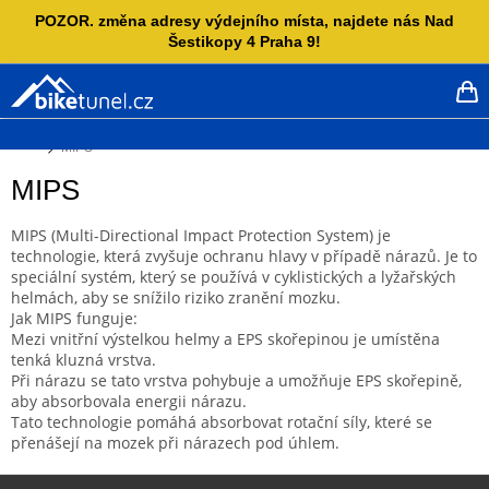
Přejít
POZOR. změna adresy výdejního místa, najdete nás Nad
na
Šestikopy 4 Praha 9!
obsah
NÁ
KO
Domů
MIPS
MIPS
MIPS (Multi-Directional Impact Protection System) je
technologie, která zvyšuje ochranu hlavy v případě nárazů. Je to
speciální systém, který se používá v cyklistických a lyžařských
helmách, aby se snížilo riziko zranění mozku.
Jak MIPS funguje:
Mezi vnitřní výstelkou helmy a EPS skořepinou je umístěna
tenká kluzná vrstva.
Při nárazu se tato vrstva pohybuje a umožňuje EPS skořepině,
aby absorbovala energii nárazu.
Tato technologie pomáhá absorbovat rotační síly, které se
přenášejí na mozek při nárazech pod úhlem.
Z