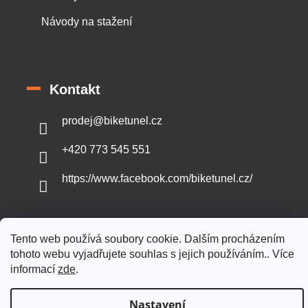
Návody na stažení
Kontakt
prodej
@
biketunel.cz
+420 773 545 551
https://www.facebook.com/biketunel.cz/
Tento web používá soubory cookie. Dalším procházením
Vytvořil Shoptet
tohoto webu vyjadřujete souhlas s jejich používáním.. Více
informací
zde
.
Copyright 2026
BikeTunel.cz
. Všechna práva vyhrazena.
Nastavení