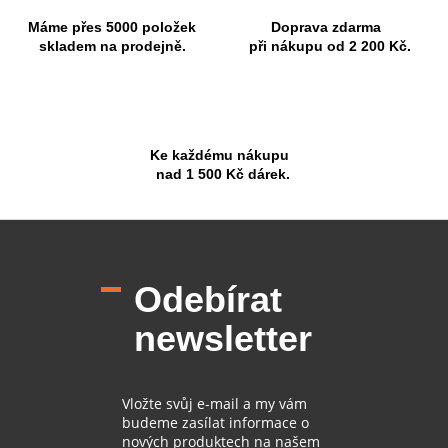
Máme přes 5000 položek
Doprava zdarma
skladem na prodejně.
při nákupu od 2 200 Kč.
Ke každému nákupu
nad 1 500 Kč dárek.
Z
á
p
Odebírat
a
t
newsletter
í
Vložte svůj e-mail a my vám
budeme zasílat informace o
nových produktech na našem