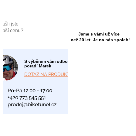
Našli jste
lepší cenu?
Jsme s vámi už více
než 20 let. Je na nás spoleh!
S výběrem vám odborně
poradí Marek
DOTAZ NA PRODUKT
Po-Pá 12:00 - 17:00
+420 773 545 551
prodej@biketunel.cz