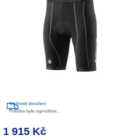
5
hvězdiček.
Možnosti doručení
Položka byla vyprodána…
1 915 Kč
Měrná
cena: