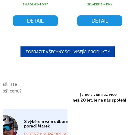
SKLADEM 2-4 DNY
SKLADEM 2-4 DNY
DETAIL
DETAIL
ZOBRAZIT VŠECHNY SOUVISEJÍCÍ PRODUKTY
Našli jste
lepší cenu?
Jsme s vámi už více
než 20 let. Je na nás spoleh!
S výběrem vám odborně
poradí Marek
DOTAZ NA PRODUKT