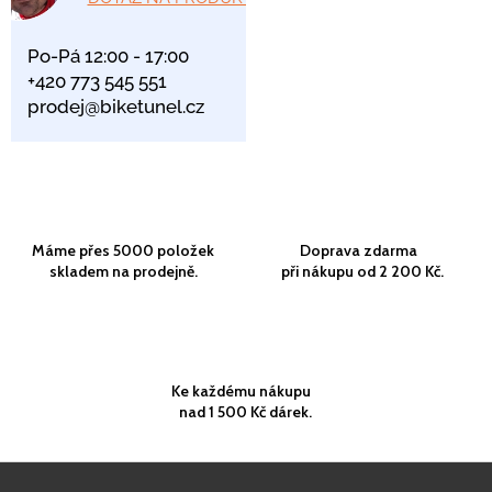
Po-Pá 12:00 - 17:00
+420 773 545 551
prodej@biketunel.cz
Máme přes 5000 položek
Doprava zdarma
skladem na prodejně.
při nákupu od 2 200 Kč.
Ke každému nákupu
nad 1 500 Kč dárek.
Z