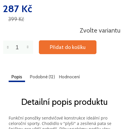
287 Kč
Měrná
cena:
399 Kč
Zvolte variantu
Přidat do košíku
Popis
Podobné (12)
Hodnocení
Detailní popis produktu
Funkční ponožky sendvičové konstrukce ideální pro
celoroční sporty. Chodidlo v "plyši" a zesílená pata se
špičkou pro větší pohodlí. Díky vysokému podílu vlny