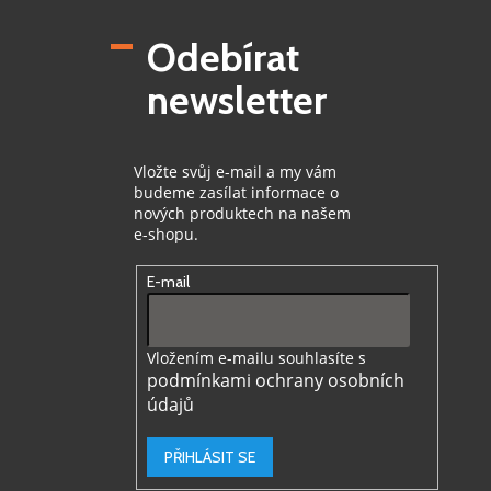
á
p
Odebírat
a
t
newsletter
í
Vložte svůj e-mail a my vám
budeme zasílat informace o
nových produktech na našem
e-shopu.
E-mail
Vložením e-mailu souhlasíte s
podmínkami ochrany osobních
údajů
PŘIHLÁSIT SE