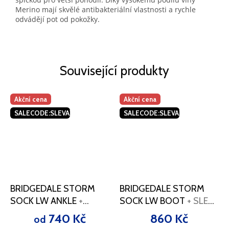
Merino mají skvělé antibakteriální vlastnosti a rychle
odvádějí pot od pokožky.
Související produkty
Akční cena
Akční cena
SALECODE:SLEVAX5:5:%
SALECODE:SLEVAX5:5:%
BRIDGEDALE STORM
BRIDGEDALE STORM
SOCK LW ANKLE
+
SOCK LW BOOT
+ SLEVA
SLEVA SE SLEVOVÝM
SE SLEVOVÝM KÓDEM
740 Kč
860 Kč
od
KÓDEM