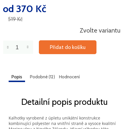
od
370 Kč
Měrná
cena:
519 Kč
Zvolte variantu
Přidat do košíku
Popis
Podobné (12)
Hodnocení
Detailní popis produktu
Kalhotky vyrobené z úpletu unikátní konstrukce
kombinující polyester na vnitřní straně a vysoce kvalitní
Merino vlnu z Nového Zélandu. Hlavní výhodou této