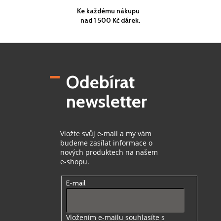
Ke každému nákupu
nad 1 500 Kč dárek.
Z
á
p
Odebírat
a
t
newsletter
í
Vložte svůj e-mail a my vám
budeme zasílat informace o
nových produktech na našem
e-shopu.
E-mail
Vložením e-mailu souhlasíte s