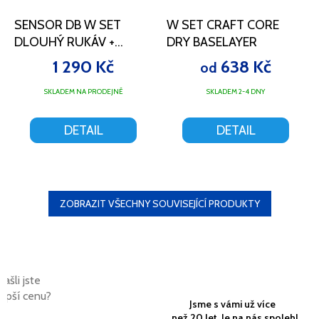
SENSOR DB W SET
W SET CRAFT CORE
DLOUHÝ RUKÁV +
DRY BASELAYER
NOHAVICE ČERNÁ
1 290 Kč
638 Kč
od
SKLADEM NA PRODEJNĚ
SKLADEM 2-4 DNY
DETAIL
DETAIL
ZOBRAZIT VŠECHNY SOUVISEJÍCÍ PRODUKTY
Našli jste
lepší cenu?
Jsme s vámi už více
než 20 let. Je na nás spoleh!