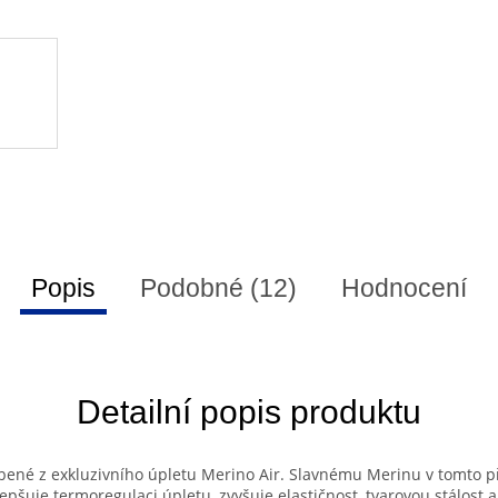
Popis
Podobné (12)
Hodnocení
Detailní popis produktu
obené z exkluzivního úpletu Merino Air. Slavnému Merinu v tomto 
epšuje termoregulaci úpletu, zvyšuje elastičnost, tvarovou stálost a