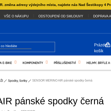
. změna adresy výdejního místa, najdete nás Nad Šestikopy 4 Pr
VŠE O NÁKUPU
ODSTOUPENÍ OD SMLOIUVY
DOPRAVA A
NÁKUP
Prázdný
KOŠÍK
košík
A E-BIKE
KOMPONENTY
PŘÍSLUŠENSTVÍ
HELMY, BRÝLE A
UKAZY
SENSOR MERINO AIR pánské spodky černá
ŽI
Spodky, šortky
R pánské spodky černá