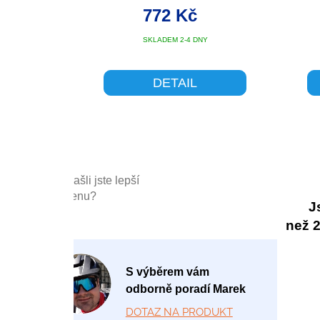
772 Kč
SKLADEM 2-4 DNY
DETAIL
Našli jste lepší
cenu?
J
než 20
P
S výběrem vám
o
odborně poradí Marek
-
DOTAZ NA PRODUKT