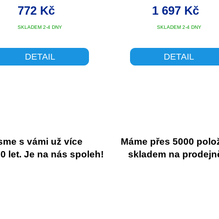
ROLL NECK COOL B
772 Kč
1 697 Kč
SKLADEM 2-4 DNY
SKLADEM 2-4 DNY
DETAIL
DETAIL
sme s vámi už více
Máme přes 5000 polo
 let. Je na nás spoleh!
skladem na prodejn