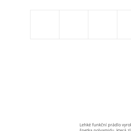
Lehké funkční prádlo vyr
špetka polyamidu, která zl