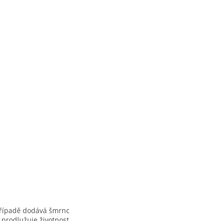
případě dodává šmrnc
 prodlužuje životnost.