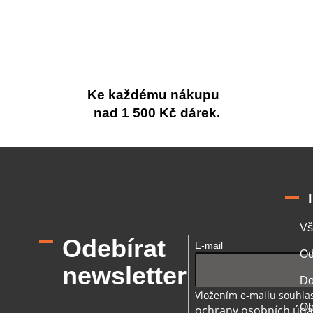
Ke každému nákupu
nad 1 500 Kč dárek.
Vš
Odebírat
E-mail
Od
newsletter
Do
Vložením e-mailu souhlas
Ob
ochrany osobních úda