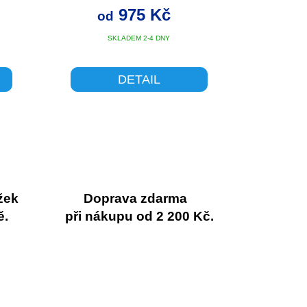
LUE
975 Kč
od
SKLADEM 2-4 DNY
DETAIL
žek
Doprava zdarma
ě.
při nákupu od 2 200 Kč.