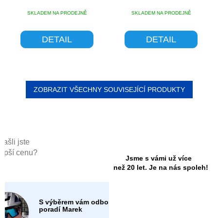
SKLADEM NA PRODEJNĚ
SKLADEM NA PRODEJNĚ
DETAIL
DETAIL
ZOBRAZIT VŠECHNY SOUVISEJÍCÍ PRODUKTY
Našli jste
lepší cenu?
Jsme s vámi už více
než 20 let. Je na nás spoleh!
S výběrem vám odborně
poradí Marek