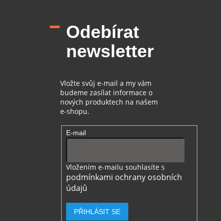
á
p
Odebírat
a
t
newsletter
í
Vložte svůj e-mail a my vám
budeme zasílat informace o
nových produktech na našem
e-shopu.
E-mail
Vložením e-mailu souhlasíte s
podmínkami ochrany osobních
údajů
PŘIHLÁSIT SE