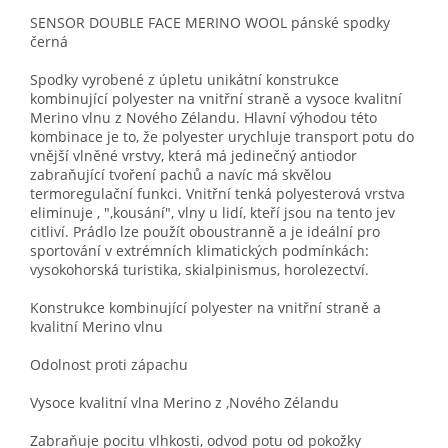
SENSOR DOUBLE FACE MERINO WOOL pánské spodky
černá
Spodky vyrobené z úpletu unikátní konstrukce
kombinující polyester na vnitřní straně a vysoce kvalitní
Merino vlnu z Nového Zélandu. Hlavní výhodou této
kombinace je to, že polyester urychluje transport potu do
vnější vlněné vrstvy, která má jedinečný antiodor
zabraňující tvoření pachů a navíc má skvělou
termoregulační funkci. Vnitřní tenká polyesterová vrstva
eliminuje , ",kousání", vlny u lidí, kteří jsou na tento jev
citliví. Prádlo lze použít oboustranně a je ideální pro
sportování v extrémních klimatických podmínkách:
vysokohorská turistika, skialpinismus, horolezectví.
Konstrukce kombinující polyester na vnitřní straně a
kvalitní Merino vlnu
Odolnost proti zápachu
Vysoce kvalitní vlna Merino z ,Nového Zélandu
Zabraňuje pocitu vlhkosti, odvod potu od pokožky