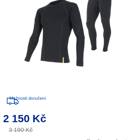
5
hvězdiček.
Možnosti doručení
2 150 Kč
Měrná
cena:
3 190 Kč