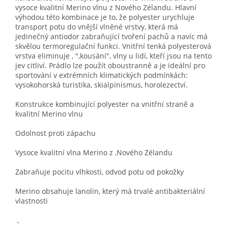
vysoce kvalitní Merino vlnu z Nového Zélandu. Hlavní
výhodou této kombinace je to, že polyester urychluje
transport potu do vnější vlněné vrstvy, která má
jedinečný antiodor zabraňující tvoření pachů a navíc má
skvělou termoregulační funkci. Vnitřní tenká polyesterová
vrstva eliminuje , ",kousání", vlny u lidí, kteří jsou na tento
jev citliví. Prádlo lze použít oboustranně a je ideální pro
sportování v extrémních klimatických podmínkách:
vysokohorská turistika, skialpinismus, horolezectví.
Konstrukce kombinující polyester na vnitřní straně a
kvalitní Merino vlnu
Odolnost proti zápachu
Vysoce kvalitní vlna Merino z ,Nového Zélandu
Zabraňuje pocitu vlhkosti, odvod potu od pokožky
Merino obsahuje lanolin, který má trvalé antibakteriální
vlastnosti
,