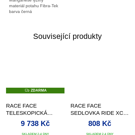
Manganese lyžiny
materiál potahu Fibra-Tek
barva černá
Související produkty
Z
ZDARMA
D
A
R
RACE FACE
RACE FACE
M
A
TELESKOPICKÁ
SEDLOVKA RIDE XC
SEDLOVKA TURBINE
30.9X375 ČERNÁ
9 738 Kč
808 Kč
R 31.6X175 MM, BEZ
OVLÁDÁNÍ
SKLADEM 2-4 DNY
SKLADEM 2-4 DNY