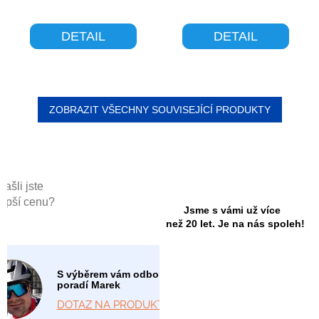
DETAIL
DETAIL
ZOBRAZIT VŠECHNY SOUVISEJÍCÍ PRODUKTY
Našli jste
lepší cenu?
Jsme s vámi už více
než 20 let. Je na nás spoleh!
S výběrem vám odborně
poradí Marek
DOTAZ NA PRODUKT