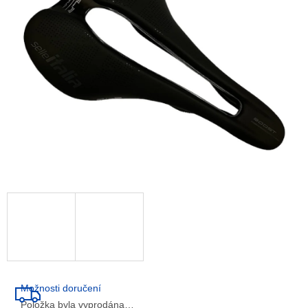
5
hvězdiček.
Možnosti doručení
Položka byla vyprodána…