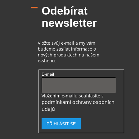
p
Odebírat
a
t
newsletter
í
Vložte svůj e-mail a my vám
budeme zasílat informace o
nových produktech na našem
e-shopu.
E-mail
Vložením e-mailu souhlasíte s
podmínkami ochrany osobních
údajů
PŘIHLÁSIT SE