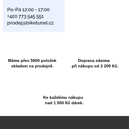
Po-Pá 12:00 - 17:00
+420 773 545 551
prodej@biketunel.cz
Máme přes 5000 položek
Doprava zdarma
skladem na prodejně.
při nákupu od 2 200 Kč.
Ke každému nákupu
nad 1 500 Kč dárek.
Z
á