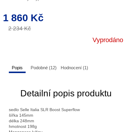
1 860 Kč
Měrná
cena:
2 234 Kč
Vyprodáno
Popis
Podobné (12)
Hodnocení (1)
Detailní popis produktu
sedlo Selle Italia SLR Boost Superflow
šířka 145mm
délka 248mm
hmotnost 198g