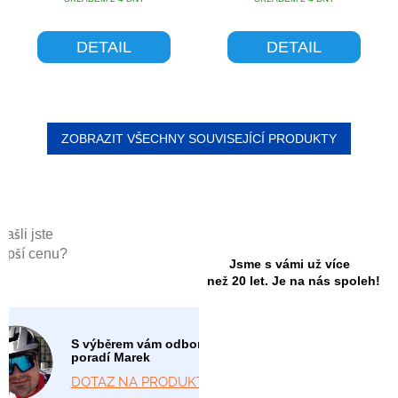
BEZ OVLÁDÁNÍ
DETAIL
DETAIL
ZOBRAZIT VŠECHNY SOUVISEJÍCÍ PRODUKTY
Našli jste
lepší cenu?
Jsme s vámi už více
než 20 let. Je na nás spoleh!
S výběrem vám odborně
poradí Marek
DOTAZ NA PRODUKT