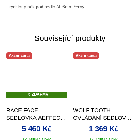
rychloupínák pod sedlo AL 6mm černý
Související produkty
Akční cena
Akční cena
Z
ZDARMA
D
A
R
RACE FACE
WOLF TOOTH
M
A
SEDLOVKA AEFFECT-
OVLÁDÁNÍ SEDLOVKY
R DROPPER POST
REMOTE PRO
5 460 Kč
1 369 Kč
30,9X425X150 ČERNÁ,
SHIMANO IS-II
SKLADEM 2-4 DNY
SKLADEM 2-4 DNY