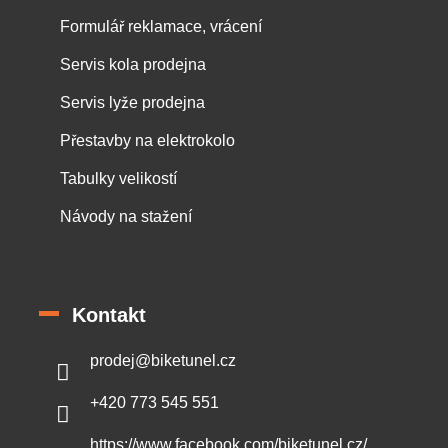
Formulář reklamace, vrácení
Servis kola prodejna
Servis lyže prodejna
Přestavby na elektrokolo
Tabulky velikostí
Návody na stažení
Kontakt
prodej
@
biketunel.cz
+420 773 545 551
https://www.facebook.com/biketunel.cz/