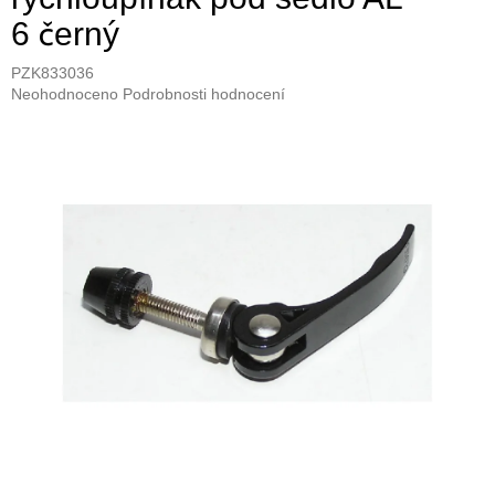
6 černý
PZK833036
Průměrné
Neohodnoceno
Podrobnosti hodnocení
hodnocení
produktu
je
0,0
z
5
hvězdiček.