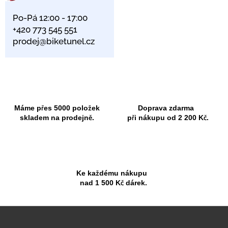
Po-Pá 12:00 - 17:00
+420 773 545 551
prodej@biketunel.cz
Máme přes 5000 položek
Doprava zdarma
skladem na prodejně.
při nákupu od 2 200 Kč.
Ke každému nákupu
nad 1 500 Kč dárek.
Z
á