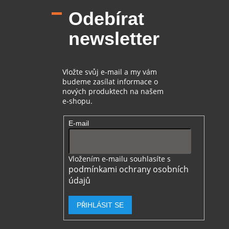
p
Odebírat
a
t
newsletter
í
Vložte svůj e-mail a my vám
budeme zasílat informace o
nových produktech na našem
e-shopu.
E-mail
Vložením e-mailu souhlasíte s
podmínkami ochrany osobních
údajů
PŘIHLÁSIT SE