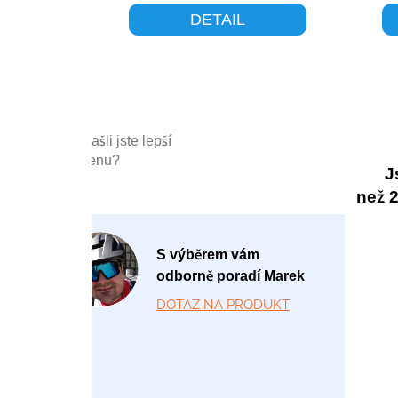
DETAIL
Našli jste lepší
cenu?
J
než 20
P
S výběrem vám
o
odborně poradí Marek
-
DOTAZ NA PRODUKT
P
á
1
2:
0