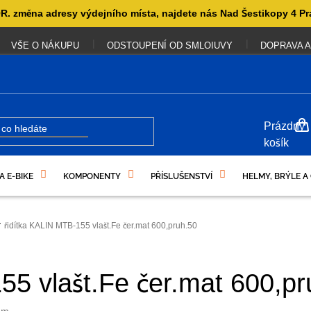
. změna adresy výdejního místa, najdete nás Nad Šestikopy 4 Pr
VŠE O NÁKUPU
ODSTOUPENÍ OD SMLOIUVY
DOPRAVA A
NÁKUP
Prázdný
KOŠÍK
košík
A E-BIKE
KOMPONENTY
PŘÍSLUŠENSTVÍ
HELMY, BRÝLE A
UKAZY
řidítka KALIN MTB-155 vlašt.Fe čer.mat 600,pruh.50
55 vlašt.Fe čer.mat 600,pr