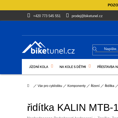
Přejít
POZOR
na
obsah
+420 773 545 551
prodej@biketunel.cz
JÍZDNÍ KOLA
NA KOLE S DĚTMI
PŘESTAVBA N
VÝPRODEJ %
OBLEČENÍ, OBUV
DÁRKOVÉ PO
Domů
Vše pro cyklistiku
Komponenty
Řízení
Řidítka
řidítka KALIN MTB-1
Průměrné