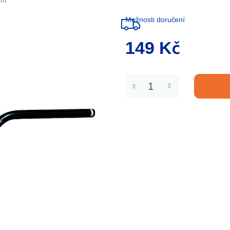
om
Možnosti doručení
149 Kč
Měrná
cena: