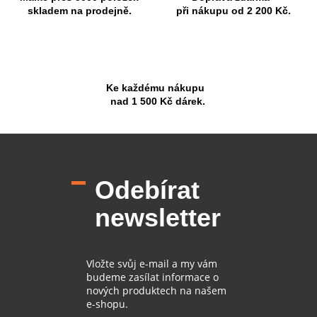
skladem na prodejně.
při nákupu od 2 200 Kč.
Ke každému nákupu
nad 1 500 Kč dárek.
Z
á
p
Odebírat
a
t
newsletter
í
Vložte svůj e-mail a my vám
budeme zasílat informace o
nových produktech na našem
e-shopu.