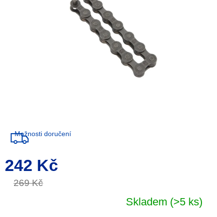
Možnosti doručení
242 Kč
Měrná
cena:
269 Kč
Skladem
(>5 ks)