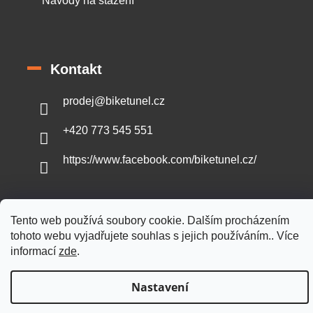
Návody na stažení
Kontakt
prodej
@
biketunel.cz
+420 773 545 551
https://www.facebook.com/biketunel.cz/
Tento web používá soubory cookie. Dalším procházením
Vytvořil Shoptet
tohoto webu vyjadřujete souhlas s jejich používáním.. Více
informací
zde
.
Copyright 2026
BikeTunel.cz
. Všechna práva vyhrazena.
Nastavení