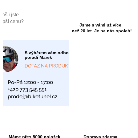
Našli jste
lepší cenu?
Jsme s vámi už více
než 20 let. Je na nás spoleh!
S výběrem vám odborně
poradí Marek
DOTAZ NA PRODUKT
Po-Pá 12:00 - 17:00
+420 773 545 551
prodej@biketunel.cz
Máme přes 5000 položek
Doprava zdarma