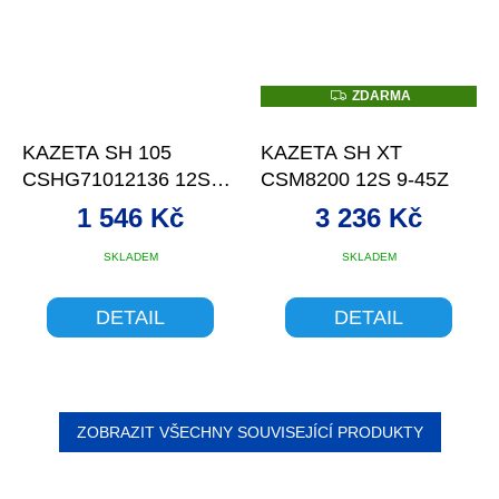
Z
ZDARMA
D
A
R
KAZETA SH 105
KAZETA SH XT
M
A
CSHG71012136 12S
CSM8200 12S 9-45Z
11-36Z
1 546 Kč
3 236 Kč
SKLADEM
SKLADEM
DETAIL
DETAIL
ZOBRAZIT VŠECHNY SOUVISEJÍCÍ PRODUKTY