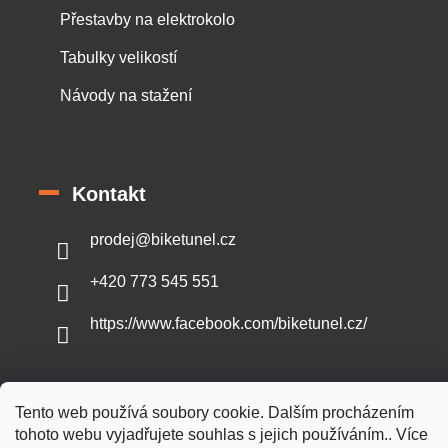
Přestavby na elektrokolo
Tabulky velikostí
Návody na stažení
Kontakt
prodej
@
biketunel.cz
+420 773 545 551
https://www.facebook.com/biketunel.cz/
Tento web používá soubory cookie. Dalším procházením
Vytvořil Shoptet
tohoto webu vyjadřujete souhlas s jejich používáním.. Více