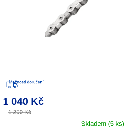
Možnosti doručení
1 040 Kč
Měrná
cena:
1 250 Kč
Skladem
(5 ks)