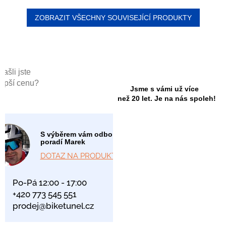
ZOBRAZIT VŠECHNY SOUVISEJÍCÍ PRODUKTY
Našli jste
lepší cenu?
Jsme s vámi už více
než 20 let. Je na nás spoleh!
S výběrem vám odborně
poradí Marek
DOTAZ NA PRODUKT
Po-Pá 12:00 - 17:00
+420 773 545 551
prodej@biketunel.cz