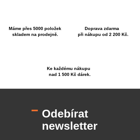
Máme přes 5000 položek
Doprava zdarma
skladem na prodejně.
při nákupu od 2 200 Kč.
Ke každému nákupu
nad 1 500 Kč dárek.
Z
á
p
Odebírat
a
t
newsletter
í