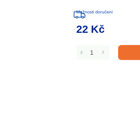
Možnosti doručení
22 Kč
Měrná
cena: