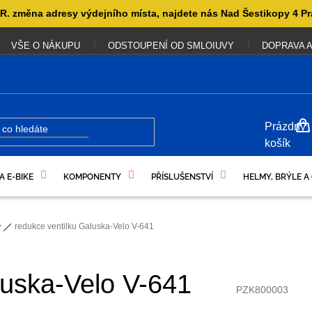
. změna adresy výdejního místa, najdete nás Nad Šestikopy 4 Pr
VŠE O NÁKUPU
ODSTOUPENÍ OD SMLOIUVY
DOPRAVA A
NÁKUP
Prázdný
KOŠÍK
košík
A E-BIKE
KOMPONENTY
PŘÍSLUŠENSTVÍ
HELMY, BRÝLE A
UKAZY
redukce ventilku Galuska-Velo V-641
y
luska-Velo V-641
PZK800003