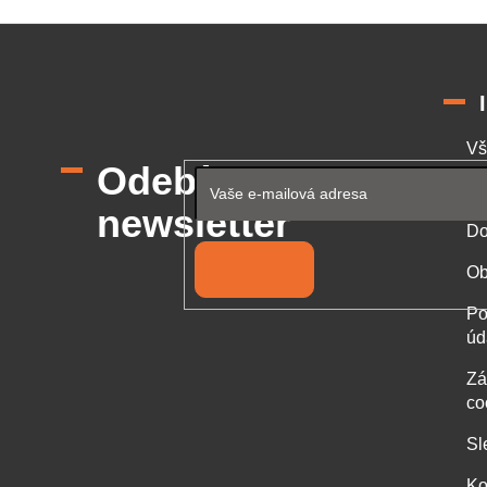
Vš
Odebírat
Od
newsletter
Do
Přihlásit se
Ob
Po
úd
Zá
co
Sl
Ko