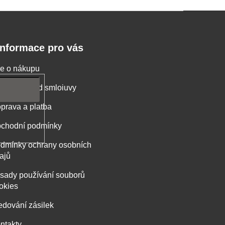
Informace pro vás
e o nákupu
stoupení od smloiuvy
prava a platba
chodní podmínky
dmínky ochrany osobních
ajů
sady používání souborů
okies
edování zásilek
ntakty