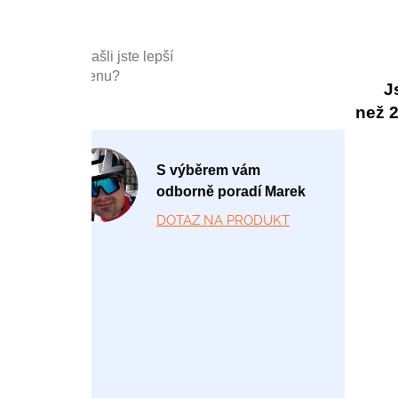
Našli jste lepší
cenu?
J
než 20
P
S výběrem vám
o
odborně poradí Marek
-
DOTAZ NA PRODUKT
P
á
1
2:
0
0
-
1
7: