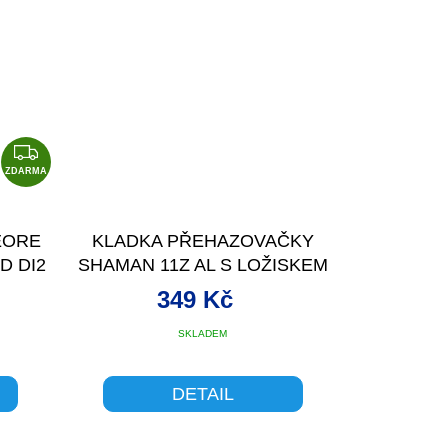
Z
D
ZDARMA
A
R
EORE
KLADKA PŘEHAZOVAČKY
M
D DI2
SHAMAN 11Z AL S LOŽISKEM
A
ČERVE
349 Kč
SKLADEM
DETAIL