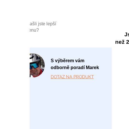
Našli jste lepší
cenu?
J
než 20
P
S výběrem vám
o
odborně poradí Marek
-
DOTAZ NA PRODUKT
P
á
1
2:
0
0
-
1