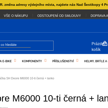
. změna adresy výdejního místa, najdete nás Nad Šestikopy 4 Pr
VŠE O NÁKUPU
ODSTOUPENÍ OD SMLOIUVY
DOPRAVA A
NÁKUP
Prázdný
KOŠÍK
košík
A E-BIKE
KOMPONENTY
PŘÍSLUŠENSTVÍ
HELMY, BRÝLE A
UKAZY
páčka SH Deore M6000 10-ti černá + lanko
re M6000 10-ti černá + la