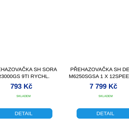
EHAZOVAČKA SH SORA
PŘEHAZOVAČKA SH D
R3000GS 9TI RYCHL.
M6250SGSA 1 X 12SPEE
STŘ.RAMÉN
ČE
793 Kč
7 799 Kč
SKLADEM
SKLADEM
DETAIL
DETAIL