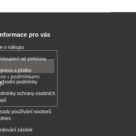
Informace pro vás
e o nákupu
stoupení od smloiuvy
prava a platba
podmínkami
íte s
chodní podmínky
jů
dmínky ochrany osobních
ajů
sady používání souborů
okies
edování zásilek