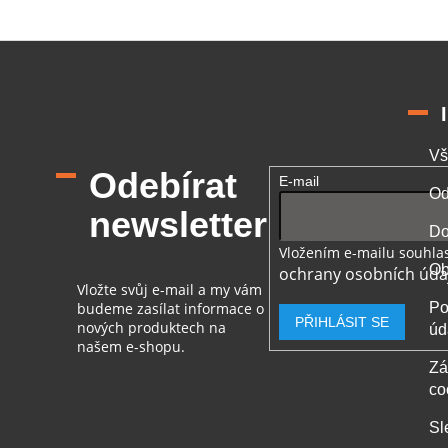
Vš
Odebírat
E-mail
Od
newsletter
Do
Vložením e-mailu souhlas
Ob
ochrany osobních úda
Vložte svůj e-mail a my vám
budeme zasílat informace o
Po
PŘIHLÁSIT SE
nových produktech na
úd
našem e-shopu.
Zá
co
Sl