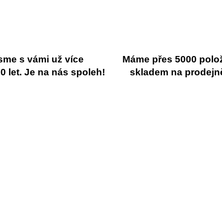
sme s vámi už více
Máme přes 5000 polo
 let. Je na nás spoleh!
skladem na prodejn