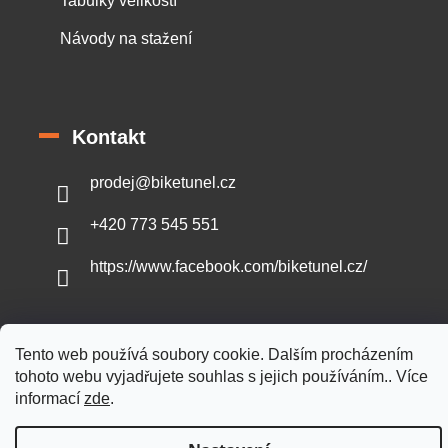
Tabulky velikostí
Návody na stažení
Kontakt
prodej
@
biketunel.cz
+420 773 545 551
https://www.facebook.com/biketunel.cz/
Tento web používá soubory cookie. Dalším procházením
Vytvořil Shoptet
tohoto webu vyjadřujete souhlas s jejich používáním.. Více
informací
zde
.
Copyright 2026
BikeTunel.cz
. Všechna práva vyhrazena.