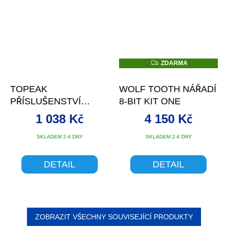
Z
ZDARMA
D
A
R
TOPEAK
WOLF TOOTH NÁŘADÍ
M
A
PŘÍSLUŠENSTVÍ
8-BIT KIT ONE
NINJA T MOUNTAIN +
1 038 Kč
4 150 Kč
NÁŘADÍ MINI 20 PRO
SKLADEM 2-4 DNY
SKLADEM 2-4 DNY
DETAIL
DETAIL
ZOBRAZIT VŠECHNY SOUVISEJÍCÍ PRODUKTY