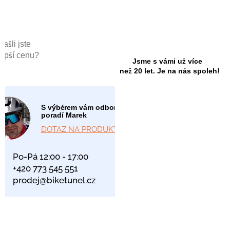
Našli jste
lepší cenu?
Jsme s vámi už více
než 20 let. Je na nás spoleh!
S výběrem vám odborně
poradí Marek
DOTAZ NA PRODUKT
Po-Pá 12:00 - 17:00
+420 773 545 551
prodej@biketunel.cz