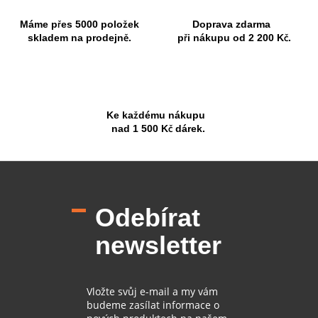
Máme přes 5000 položek
Doprava zdarma
skladem na prodejně.
při nákupu od 2 200 Kč.
Ke každému nákupu
nad 1 500 Kč dárek.
Z
á
p
Odebírat
a
t
newsletter
í
Vložte svůj e-mail a my vám
budeme zasílat informace o