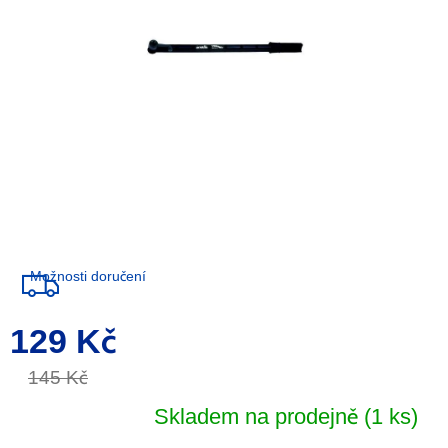
Možnosti doručení
129 Kč
Měrná
cena:
145 Kč
Skladem na prodejně
(1 ks)