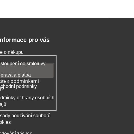
Informace pro vás
e o nákupu
stoupení od smloiuvy
prava a platba
podmínkami
íte s
chodní podmínky
jů
dmínky ochrany osobních
ajů
sady používání souborů
okies
edování zásilek