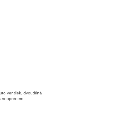
to ventilek, dvoudílná
 s neoprénem.