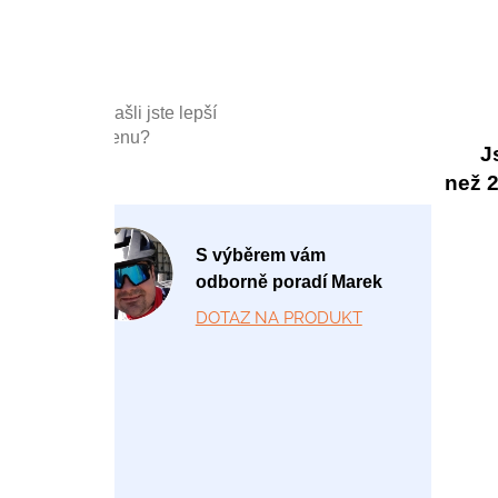
Našli jste lepší
cenu?
J
než 20
P
S výběrem vám
o
odborně poradí Marek
-
DOTAZ NA PRODUKT
P
á
1
2:
0
0
-