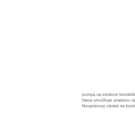
pumpa na závitové bombičky,
hlava umožňuje snadnou vým
Neoprénový návlek na bombi