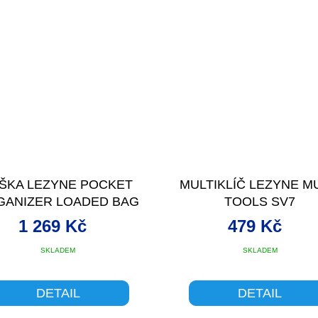
ŠKA LEZYNE POCKET
MULTIKLÍČ LEZYNE M
GANIZER LOADED BAG
TOOLS SV7
+NÁŘADÍ
1 269 Kč
479 Kč
SKLADEM
SKLADEM
DETAIL
DETAIL