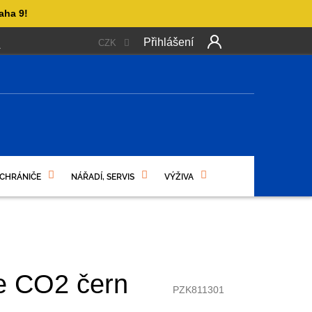
aha 9!
Přihlášení
CZK
 PLATBA
OBCHODNÍ PODMÍNKY
PODMÍNKY OCHRANY OSO
Další
produkt
NÍ
 CHRÁNIČE
NÁŘADÍ, SERVIS
VÝŽIVA
e CO2 čern
PZK811301