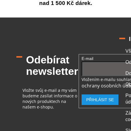
nad 1 500 Kč dárek.
Vš
Odebírat
E-mail
Od
newsletter
Do
Vložením e-mailu souhlas
Ob
ochrany osobních úda
Vložte svůj e-mail a my vám
budeme zasílat informace o
Po
PŘIHLÁSIT SE
nových produktech na
úd
našem e-shopu.
Zá
co
Sl