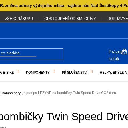
. změna adresy výdejního místa, najdete nás Nad Šestikopy 4 Pr
VŠE O NÁKUPU
ODSTOUPENÍ OD SMLOIUVY
DOPRAVA A
NÁKUP
Prázdný
KOŠÍK
košík
A E-BIKE
KOMPONENTY
PŘÍSLUŠENSTVÍ
HELMY, BRÝLE A
UKAZY
pumpa LEZYNE na bombičky Twin Speed Drive CO2 čern
, kompresory
ombičky Twin Speed Driv