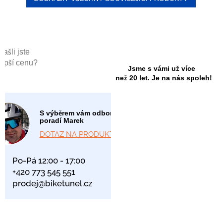
Našli jste
lepší cenu?
Jsme s vámi už více
než 20 let. Je na nás spoleh!
S výběrem vám odborně
poradí Marek
DOTAZ NA PRODUKT
Po-Pá 12:00 - 17:00
+420 773 545 551
prodej@biketunel.cz