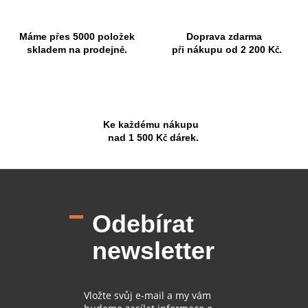
Máme přes 5000 položek
Doprava zdarma
skladem na prodejně.
při nákupu od 2 200 Kč.
Ke každému nákupu
nad 1 500 Kč dárek.
Z
á
p
Odebírat
a
t
newsletter
í
Vložte svůj e-mail a my vám