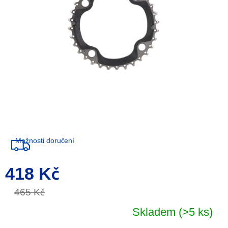
Možnosti doručení
418 Kč
Měrná
cena:
465 Kč
Skladem
(>5 ks)