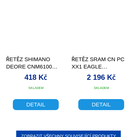
ŘETĚZ SHIMANO
ŘETĚZ SRAM CN PC
DEORE CNM6100
XX1 EAGLE
12S+SPOJKA 116Č
12S+SPOJKA 126Č BK
418 Kč
2 196 Kč
SÁČEK
KRAB
Průměrné
SKLADEM
SKLADEM
hodnocení
produktu
DETAIL
DETAIL
je
5,0
z
5
hvězdiček.
ZOBRAZIT VŠECHNY SOUVISEJÍCÍ PRODUKTY