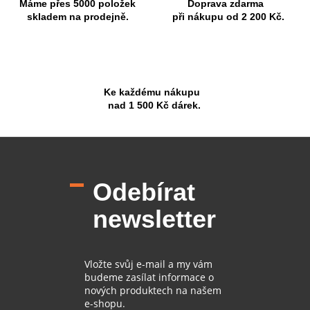
Máme přes 5000 položek
Doprava zdarma
skladem na prodejně.
při nákupu od 2 200 Kč.
Ke každému nákupu
nad 1 500 Kč dárek.
Z
á
p
Odebírat
a
t
newsletter
í
Vložte svůj e-mail a my vám
budeme zasílat informace o
nových produktech na našem
e-shopu.