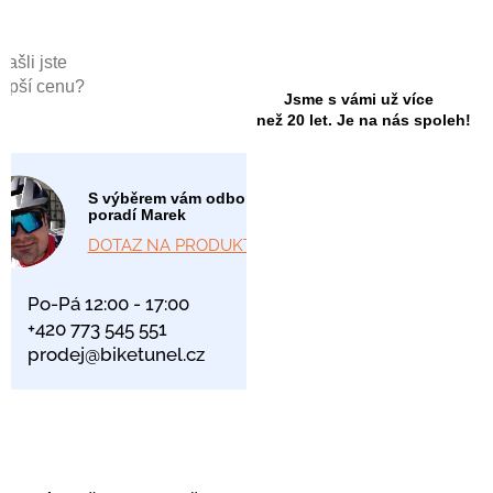
Našli jste
lepší cenu?
Jsme s vámi už více
než 20 let. Je na nás spoleh!
S výběrem vám odborně
poradí Marek
DOTAZ NA PRODUKT
Po-Pá 12:00 - 17:00
+420 773 545 551
prodej@biketunel.cz