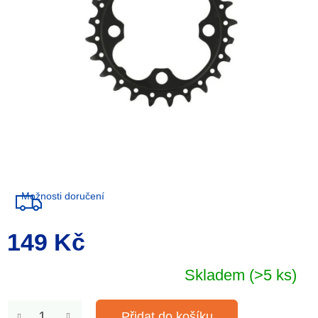
Možnosti doručení
149 Kč
Měrná
cena:
Skladem
(>5 ks)
Přidat do košíku