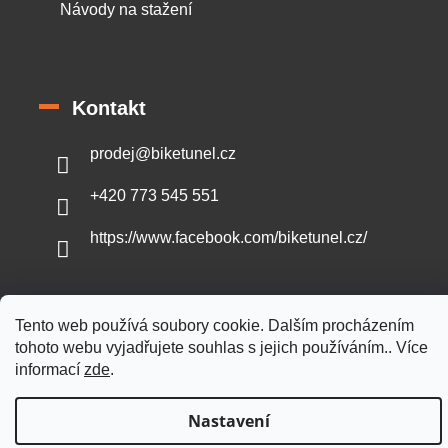
Návody na stažení
Kontakt
prodej
@
biketunel.cz
+420 773 545 551
https://www.facebook.com/biketunel.cz/
Tento web používá soubory cookie. Dalším procházením
Vytvořil Shoptet
tohoto webu vyjadřujete souhlas s jejich používáním.. Více
informací
zde
.
Copyright 2026
BikeTunel.cz
. Všechna práva vyhrazena.
Nastavení