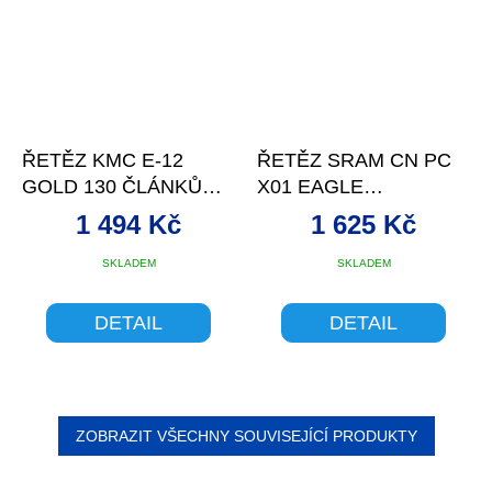
ŘETĚZ KMC E-12
ŘETĚZ SRAM CN PC
GOLD 130 ČLÁNKŮ
X01 EAGLE
BOX
12S+SPOJKA 126Č
1 494 Kč
1 625 Kč
KRAB
SKLADEM
SKLADEM
DETAIL
DETAIL
ZOBRAZIT VŠECHNY SOUVISEJÍCÍ PRODUKTY