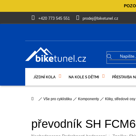
Přejít
POZOR
na
obsah
+420 773 545 551
prodej@biketunel.cz
JÍZDNÍ KOLA
NA KOLE S DĚTMI
PŘESTAVBA N
VÝPRODEJ %
OBLEČENÍ, OBUV
DÁRKOVÉ PO
Domů
Vše pro cyklistiku
Komponenty
Kliky, středové osy
převodník SH FCM60
Průměrné