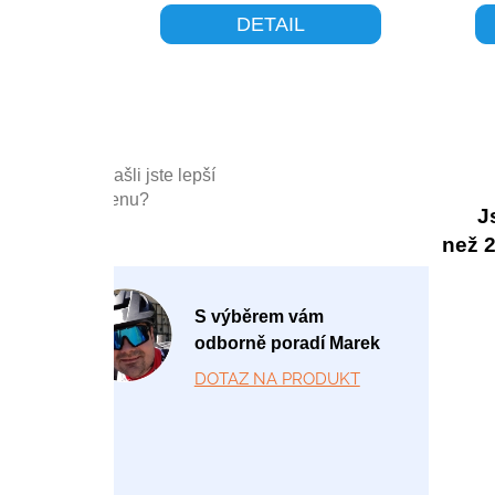
DETAIL
Našli jste lepší
cenu?
J
než 20
P
S výběrem vám
o
odborně poradí Marek
-
DOTAZ NA PRODUKT
P
á
1
2:
0