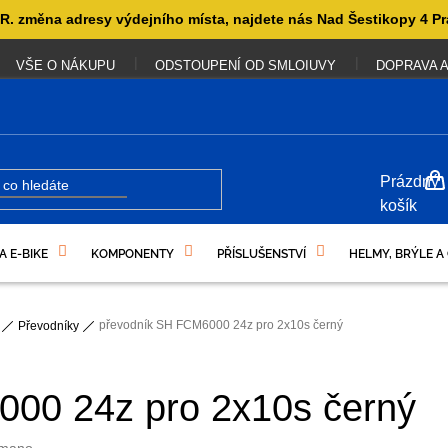
. změna adresy výdejního místa, najdete nás Nad Šestikopy 4 Pr
VŠE O NÁKUPU
ODSTOUPENÍ OD SMLOIUVY
DOPRAVA A
NÁKUP
Prázdný
KOŠÍK
košík
A E-BIKE
KOMPONENTY
PŘÍSLUŠENSTVÍ
HELMY, BRÝLE A
UKAZY
převodník SH FCM6000 24z pro 2x10s černý
Převodníky
00 24z pro 2x10s černý