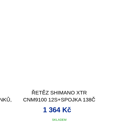
ŘETĚZ SHIMANO XTR
NKŮ,
CNM9100 12S+SPOJKA 138Č
KRAB
1 364 Kč
SKLADEM