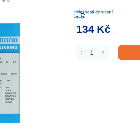
imano
Možnosti doručení
134 Kč
Měrná
cena: