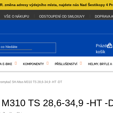
. změna adresy výdejního místa, najdete nás Nad Šestikopy 4 Pr
VŠE O NÁKUPU
ODSTOUPENÍ OD SMLOIUVY
DOPRAVA A
NÁKUP
Prázdný
KOŠÍK
košík
A E-BIKE
KOMPONENTY
PŘÍSLUŠENSTVÍ
HELMY, BRÝLE A
UKAZY
esmykač SH Altus M310 TS 28,6-34,9 -HT -DT
 M310 TS 28,6-34,9 -HT -