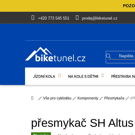
Přejít
POZOR
na
obsah
+420 773 545 551
prodej@biketunel.cz
JÍZDNÍ KOLA
NA KOLE S DĚTMI
PŘESTAVBA N
VÝPRODEJ %
OBLEČENÍ, OBUV
DÁRKOVÉ PO
Domů
př
Vše pro cyklistiku
Komponenty
Přesmykače
přesmykač SH Altus