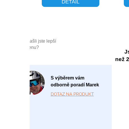
DETAIL
Našli jste lepší
cenu?
J
než 20
P
S výběrem vám
o
odborně poradí Marek
-
DOTAZ NA PRODUKT
P
á
1
2:
0