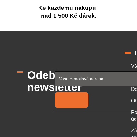
Ke každému nákupu
nad 1 500 Kč dárek.
Vš
Odebírat
Od
newsletter
Do
Přihlásit se
Ob
Po
úd
Zá