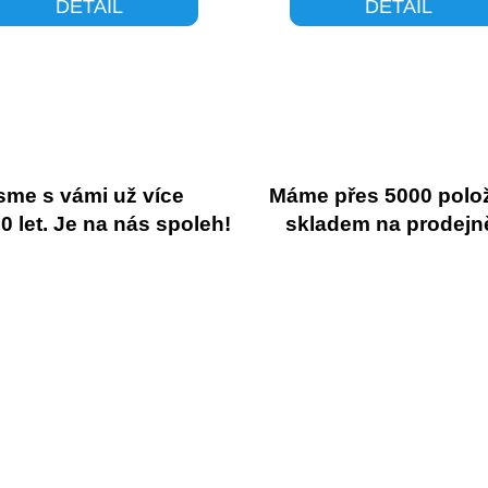
DETAIL
DETAIL
sme s vámi už více
Máme přes 5000 polo
 let. Je na nás spoleh!
skladem na prodejn