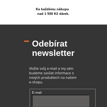
Ke každému nákupu
nad 1 500 Kč dárek.
Z
á
p
Odebírat
a
t
newsletter
í
Vložte svůj e-mail a my vám
budeme zasílat informace o
nových produktech na našem
e-shopu.
E-mail