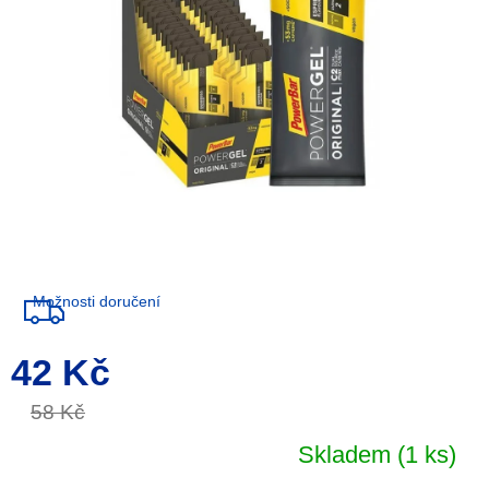
Možnosti doručení
42 Kč
Měrná
cena:
58 Kč
Skladem
(1 ks)