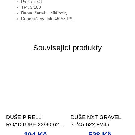
Patka: drát
TPI: 3/180
Barva: černá + bílé boky
Doporučený tlak: 45-58 PSI
Související produkty
DUŠE PIRELLI
DUŠE NXT GRAVEL
ROADTUBE 23/30-622
35/45-622 FV45
FV80
194 Kč
528 Kč