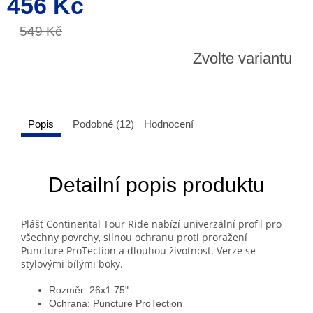
456 Kč
cena:
549 Kč
Zvolte variantu
Popis
Podobné (12)
Hodnocení
Detailní popis produktu
Plášť Continental Tour Ride nabízí univerzální profil pro
všechny povrchy, silnou ochranu proti proražení
Puncture ProTection a dlouhou životnost. Verze se
stylovými bílými boky.
Rozměr: 26x1.75"
Ochrana: Puncture ProTection