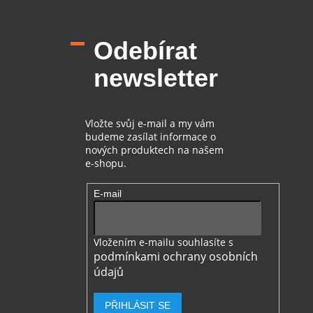
Z
á
p
Odebírat
a
t
newsletter
í
Vložte svůj e-mail a my vám
budeme zasílat informace o
nových produktech na našem
e-shopu.
E-mail
Vložením e-mailu souhlasíte s
podmínkami ochrany osobních
údajů
PŘIHLÁSIT SE