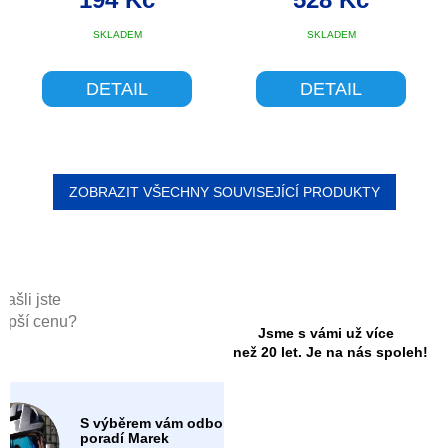
SKLADEM
SKLADEM
DETAIL
DETAIL
ZOBRAZIT VŠECHNY SOUVISEJÍCÍ PRODUKTY
Našli jste
lepší cenu?
Jsme s vámi už více
než 20 let. Je na nás spoleh!
S výběrem vám odborně
poradí Marek