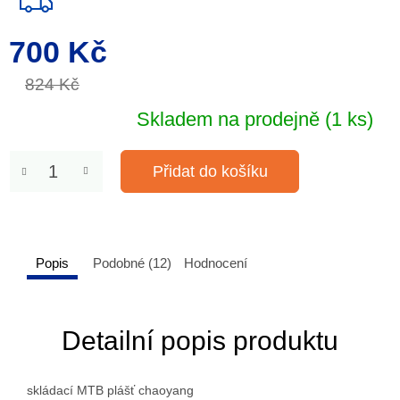
700 Kč
Měrná
cena:
824 Kč
Skladem na prodejně
(1 ks)
Přidat do košíku
Popis
Podobné (12)
Hodnocení
Detailní popis produktu
skládací MTB plášť chaoyang