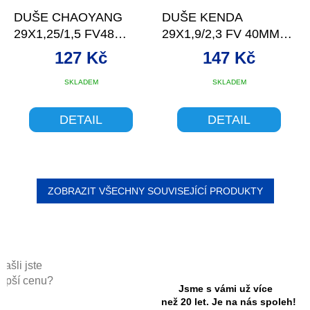
DUŠE CHAOYANG
DUŠE KENDA
29X1,25/1,5 FV48
29X1,9/2,3 FV 40MM
(32/40-622)
VÝMĚNNÝ VENTIL
127 Kč
147 Kč
SKLADEM
SKLADEM
DETAIL
DETAIL
ZOBRAZIT VŠECHNY SOUVISEJÍCÍ PRODUKTY
Našli jste
lepší cenu?
Jsme s vámi už více
než 20 let. Je na nás spoleh!