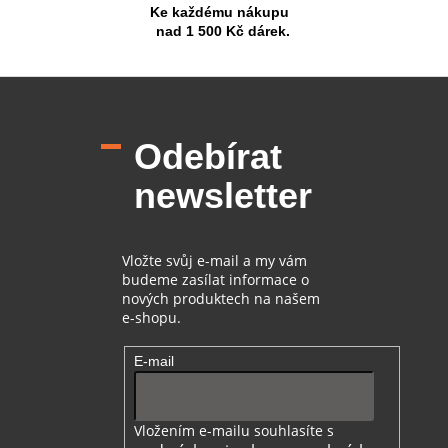
Ke každému nákupu
nad 1 500 Kč dárek.
Z
á
p
Odebírat
a
t
newsletter
í
Vložte svůj e-mail a my vám
budeme zasílat informace o
nových produktech na našem
e-shopu.
E-mail
Vložením e-mailu souhlasíte s