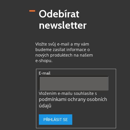
p
Odebírat
a
t
newsletter
í
Vložte svůj e-mail a my vám
budeme zasílat informace o
nových produktech na našem
e-shopu.
E-mail
Vložením e-mailu souhlasíte s
podmínkami ochrany osobních
údajů
PŘIHLÁSIT SE