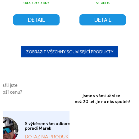
SKLADEM 2-4 DNY
SKLADEM
DETAIL
DETAIL
ZOBRAZIT VŠECHNY SOUVISEJÍCÍ PRODUKTY
Našli jste
lepší cenu?
Jsme s vámi už více
než 20 let. Je na nás spoleh!
S výběrem vám odborně
poradí Marek
DOTAZ NA PRODUKT