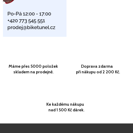
Po-Pá 12:00 - 17:00
+420 773 545 551
prodej@biketunel.cz
Máme přes 5000 položek
Doprava zdarma
skladem na prodejně.
při nákupu od 2 200 Kč.
Ke každému nákupu
nad 1 500 Kč dárek.
Z
á