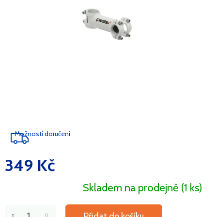
Možnosti doručení
349 Kč
Měrná
cena:
Skladem na prodejně
(1 ks)
Přidat do košíku