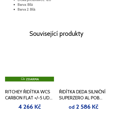
Barva: Bílá
Barva 2: Bílá
Související produkty
Z
ZDARMA
D
A
R
RITCHEY ŘIDÍTKA WCS
ŘIDÍTKA DEDA SILNIČNÍ
M
A
CARBON FLAT +/-5 UD
SUPERZERO AL POB
MATTE 710MM 9D
31,7/
4 266 Kč
2 586 Kč
od