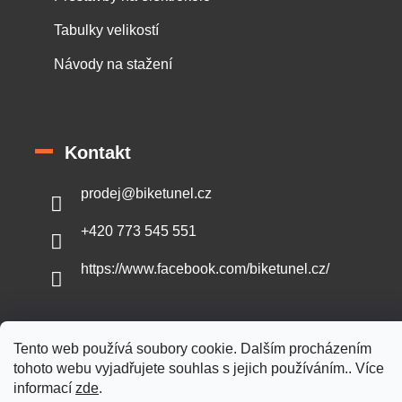
Tabulky velikostí
Návody na stažení
Kontakt
prodej
@
biketunel.cz
+420 773 545 551
https://www.facebook.com/biketunel.cz/
Tento web používá soubory cookie. Dalším procházením
Vytvořil Shoptet
tohoto webu vyjadřujete souhlas s jejich používáním.. Více
informací
zde
.