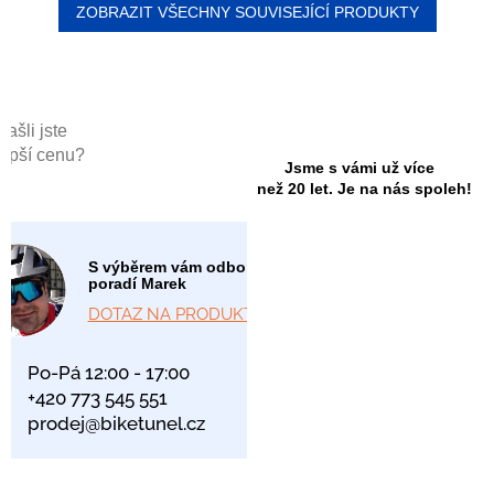
ZOBRAZIT VŠECHNY SOUVISEJÍCÍ PRODUKTY
Našli jste
lepší cenu?
Jsme s vámi už více
než 20 let. Je na nás spoleh!
S výběrem vám odborně
poradí Marek
DOTAZ NA PRODUKT
Po-Pá 12:00 - 17:00
+420 773 545 551
prodej@biketunel.cz