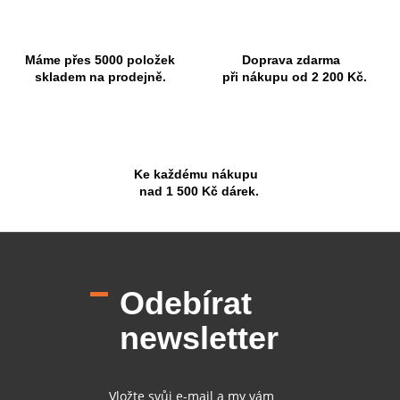
Máme přes 5000 položek
Doprava zdarma
skladem na prodejně.
při nákupu od 2 200 Kč.
Ke každému nákupu
nad 1 500 Kč dárek.
Z
á
p
Odebírat
a
t
newsletter
í
Vložte svůj e-mail a my vám