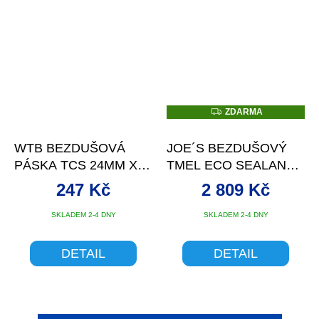
Z
ZDARMA
D
A
R
WTB BEZDUŠOVÁ
JOE´S BEZDUŠOVÝ
M
A
PÁSKA TCS 24MM X
TMEL ECO SEALANT 5
11M, I19
L
247 Kč
2 809 Kč
SKLADEM 2-4 DNY
SKLADEM 2-4 DNY
DETAIL
DETAIL