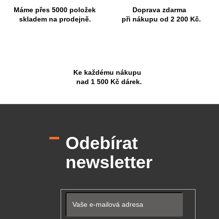
Máme přes 5000 položek
Doprava zdarma
skladem na prodejně.
při nákupu od 2 200 Kč.
Ke každému nákupu
nad 1 500 Kč dárek.
Z
á
p
Odebírat
a
t
newsletter
í