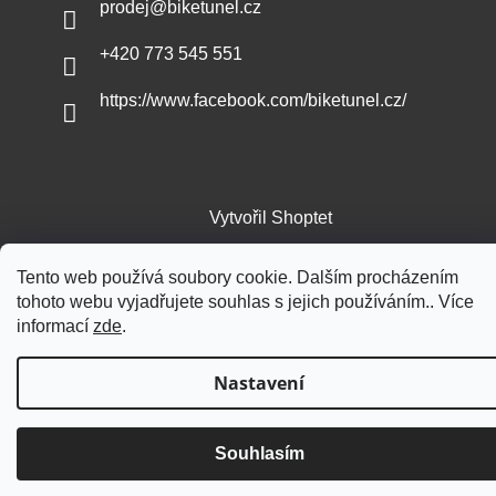
prodej
@
biketunel.cz
+420 773 545 551
https://www.facebook.com/biketunel.cz/
Vytvořil Shoptet
Tento web používá soubory cookie. Dalším procházením
Copyright 2026
BikeTunel.cz
. Všechna práva vyhrazena.
tohoto webu vyjadřujete souhlas s jejich používáním.. Více
informací
zde
.
Nastavení
Souhlasím