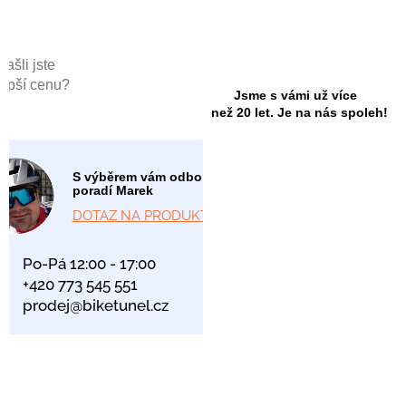
Našli jste
lepší cenu?
Jsme s vámi už více
než 20 let. Je na nás spoleh!
S výběrem vám odborně
poradí Marek
DOTAZ NA PRODUKT
Po-Pá 12:00 - 17:00
+420 773 545 551
prodej@biketunel.cz