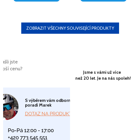
ZOBRAZIT VŠECHNY SOUVISEJÍCÍ PRODUKTY
Našli jste
lepší cenu?
Jsme s vámi už více
než 20 let. Je na nás spoleh!
S výběrem vám odborně
poradí Marek
DOTAZ NA PRODUKT
Po-Pá 12:00 - 17:00
+420 773 545 551