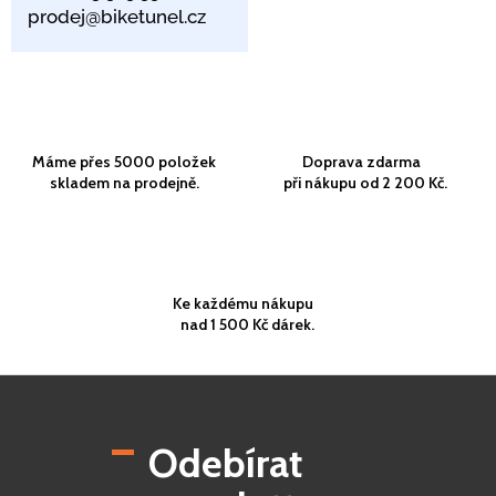
prodej@biketunel.cz
Máme přes 5000 položek
Doprava zdarma
skladem na prodejně.
při nákupu od 2 200 Kč.
Ke každému nákupu
nad 1 500 Kč dárek.
Z
á
p
Odebírat
a
t