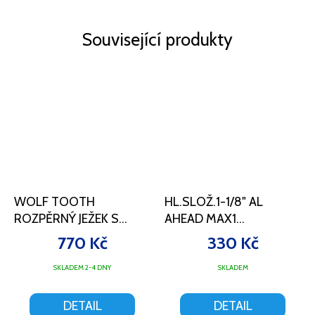
Související produkty
WOLF TOOTH
HL.SLOŽ.1-1/8" AL
ROZPĚRNÝ JEŽEK S
AHEAD MAX1
KRYTKOU
ČERNÉ,LOŽISKA
770 Kč
330 Kč
COMPRESSION PLUG
ZLATÁ
SKLADEM 2-4 DNY
SKLADEM
DETAIL
DETAIL