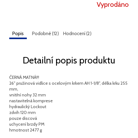
Vyprodáno
Popis
Podobné (12)
Hodnocení (2)
Detailní popis produktu
ČERNÁ MATNÁ!!!
26" pružinová vidlice s ocelovým krkem AH 1-1/8", délka krku 255
mm,
vnitřní nohy 32 mm
nastavitelná komprese
hydraulický Lockout
zdvih 120 mm
pouze discová
uchycení brzdy PM
hmotnost 2477 g