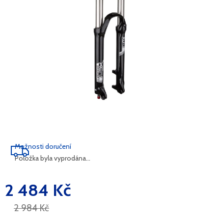
Možnosti doručení
Položka byla vyprodána…
2 484 Kč
Měrná
cena:
2 984 Kč