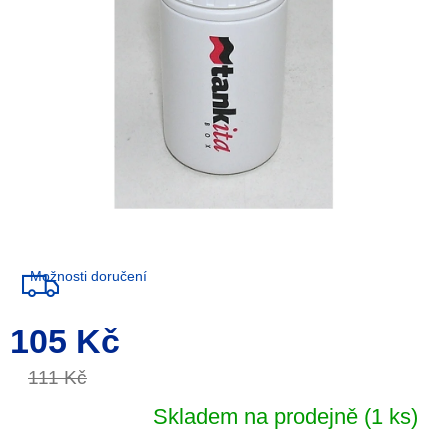
Možnosti doručení
105 Kč
Měrná
cena:
111 Kč
Skladem na prodejně
(1 ks)