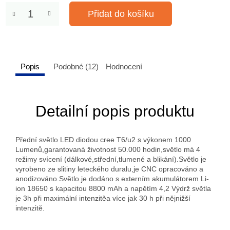
Přidat do košíku
Popis
Podobné (12)
Hodnocení
Detailní popis produktu
Přední světlo LED diodou cree T6/u2 s výkonem 1000
Lumenů,garantovaná životnost 50.000 hodin,světlo má 4
režimy svícení (dálkové,střední,tlumené a blikání).Světlo je
vyrobeno ze slitiny leteckého duralu,je CNC opracováno a
anodizováno.Světlo je dodáno s externím akumulátorem Li-
ion 18650 s kapacitou 8800 mAh a napětím 4,2 Výdrž světla
je 3h při maximální intenzitěa více jak 30 h při nějnižší
intenzitě.