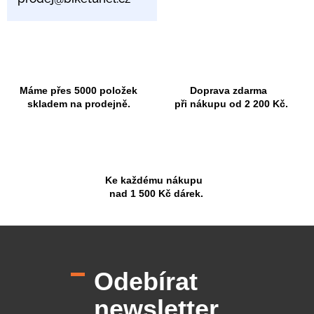
Máme přes 5000 položek
Doprava zdarma
skladem na prodejně.
při nákupu od 2 200 Kč.
Ke každému nákupu
nad 1 500 Kč dárek.
Z
á
p
Odebírat
a
t
newsletter
í