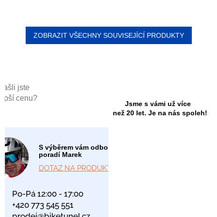
ZOBRAZIT VŠECHNY SOUVISEJÍCÍ PRODUKTY
Našli jste
lepší cenu?
Jsme s vámi už více
než 20 let. Je na nás spoleh!
S výběrem vám odborně
poradí Marek
DOTAZ NA PRODUKT
Po-Pá 12:00 - 17:00
+420 773 545 551
prodej@biketunel.cz