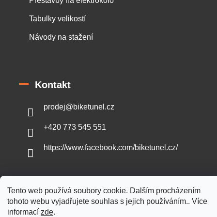
Přestavby na elektrokolo
Tabulky velikostí
Návody na stažení
Kontakt
prodej
@
biketunel.cz
+420 773 545 551
https://www.facebook.com/biketunel.cz/
Tento web používá soubory cookie. Dalším procházením
Vytvořil Shoptet
tohoto webu vyjadřujete souhlas s jejich používáním.. Více
informací
zde
.