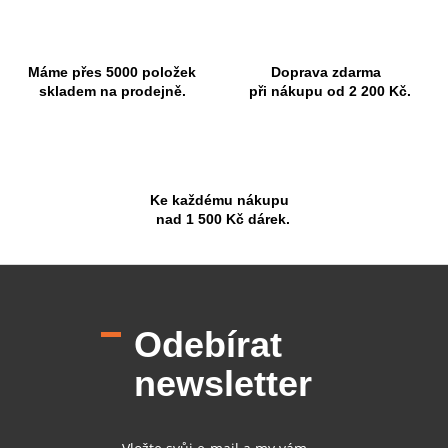
Máme přes 5000 položek
Doprava zdarma
skladem na prodejně.
při nákupu od 2 200 Kč.
Ke každému nákupu
nad 1 500 Kč dárek.
Z
á
p
Odebírat
a
t
newsletter
í