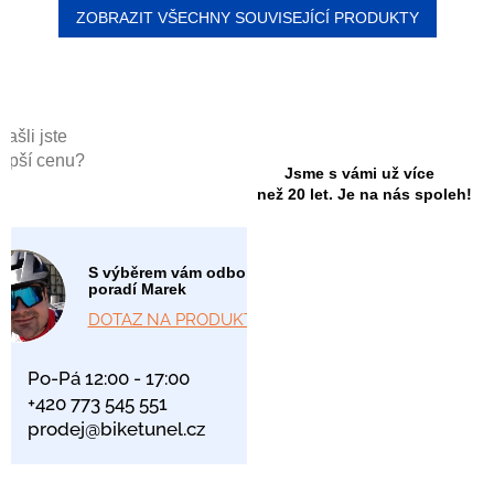
ZOBRAZIT VŠECHNY SOUVISEJÍCÍ PRODUKTY
Našli jste
lepší cenu?
Jsme s vámi už více
než 20 let. Je na nás spoleh!
S výběrem vám odborně
poradí Marek
DOTAZ NA PRODUKT
Po-Pá 12:00 - 17:00
+420 773 545 551
prodej@biketunel.cz