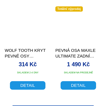
Totální výprodej
WOLF TOOTH KRYT
PEVNÁ OSA MAXLE
PEVNÉ OSY
ULTIMATE ZADNÍ
ORANŽOVÁ
12X148 180MM
314 Kč
1 490 Kč
M12X1.75 BOOST
SKLADEM 2-4 DNY
SKLADEM NA PRODEJNĚ
DETAIL
DETAIL