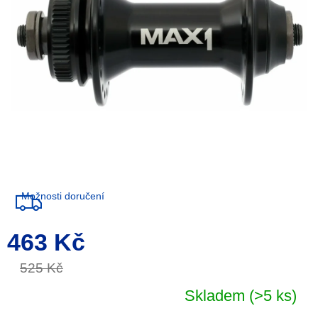
Možnosti doručení
463 Kč
Měrná
cena:
525 Kč
Skladem
(>5 ks)