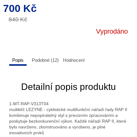
700 Kč
Měrná
cena:
840 Kč
Vyprodáno
Popis
Podobné (12)
Hodnocení
Detailní popis produktu
1-MT-RAP-V313T04
multiklíč LEZYNE - cyklistické multifunkční nářadí řady RAP II
kombinuje nepopiratelný styl s precizním zpracováním a
poskytuje bezkonkurenční výkon. Každé nářadí RAP II, které
bylo navrženo, zkonstruováno a vyrobeno, je plné
inovativních prvků