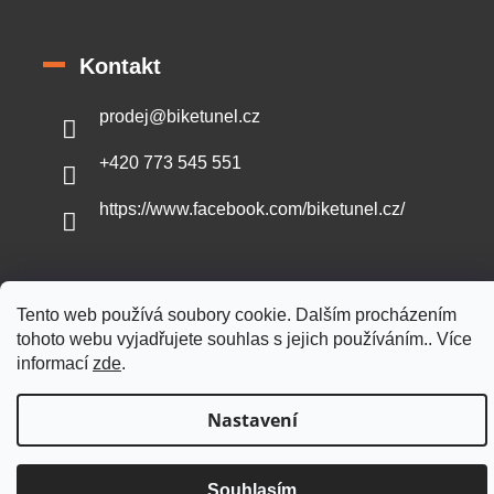
Kontakt
prodej
@
biketunel.cz
+420 773 545 551
https://www.facebook.com/biketunel.cz/
Tento web používá soubory cookie. Dalším procházením
Vytvořil Shoptet
tohoto webu vyjadřujete souhlas s jejich používáním.. Více
informací
zde
.
Copyright 2026
BikeTunel.cz
. Všechna práva vyhrazena.
Nastavení
Souhlasím