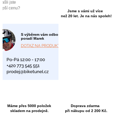
Našli jste
lepší cenu?
Jsme s vámi už více
než 20 let. Je na nás spoleh!
S výběrem vám odborně
poradí Marek
DOTAZ NA PRODUKT
Po-Pá 12:00 - 17:00
+420 773 545 551
prodej@biketunel.cz
Máme přes 5000 položek
Doprava zdarma
skladem na prodejně.
při nákupu od 2 200 Kč.