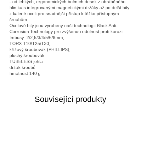
- od lehkých, ergonomických bočních desek z obráběného
hliníku s integrovanými magnetickými držáky až po delší bity
z kalené oceli pro snadnější přístup k těžko přístupným
šroubům.
Ocelové bity jsou vyrobeny naší technologií Black Anti-
Corrosion Technology pro zvýšenou odolnost proti korozi.
Imbusy: 2/2,5/3/4/5/6/8mm,
TORX T10/T25/T30,
křížový šroubovák (PHILLIPS),
plochý šroubovák,
TUBELESS jehla
držák šroubů
hmotnost 140 g
Související produkty