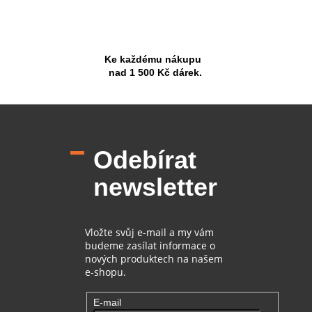
Ke každému nákupu
nad 1 500 Kč dárek.
Z
á
p
Odebírat
a
t
newsletter
í
Vložte svůj e-mail a my vám
budeme zasílat informace o
nových produktech na našem
e-shopu.
E-mail