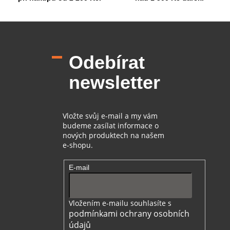
p
i
Z
s
á
u
p
Odebírat
a
t
newsletter
í
Vložte svůj e-mail a my vám
budeme zasílat informace o
nových produktech na našem
e-shopu.
E-mail
Vložením e-mailu souhlasíte s
podmínkami ochrany osobních
údajů