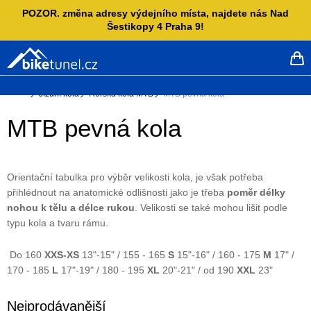
Přejít
POZOR. změna adresy výdejního místa, najdete nás Nad
na
Šestikopy 4 Praha 9!
obsah
NÁ
KO
Domů
Jízdní kola
Horská kola MTB
MTB pevná kola
MTB pevná kola
Orientační tabulka pro výběr velikosti kola, je však potřeba
přihlédnout na
anatomické odlišnosti jako je třeba
poměr délky
nohou k tělu a délce rukou
. Velikosti
se také mohou lišit podle
typu kola a tvaru rámu.
Do 160
XXS-XS
13"-15" / 155 - 165
S
15"-16" / 160 - 175
M
17" /
170 - 185
L
17"-19" / 180 - 195
XL
20"-21" / od 190
XXL
23"
Nejprodávanější