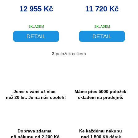
k
17"
BLK-PINK 17
t
12 955 Kč
11 720 Kč
ů
SKLADEM
SKLADEM
DETAIL
DETAIL
2
položek celkem
O
v
l
á
d
a
c
Jsme s vámi už více
Máme přes 5000 položek
í
než 20 let. Je na nás spoleh!
skladem na prodejně.
p
r
v
k
y
Doprava zdarma
Ke každému nákupu
v
při nákupu od 2 200 Kč.
nad 1 500 Kč dárek.
ý