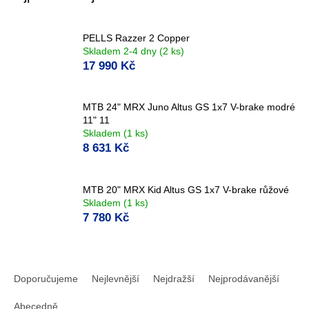
PELLS Razzer 2 Copper
Skladem 2-4 dny
(2 ks)
17 990 Kč
MTB 24" MRX Juno Altus GS 1x7 V-brake modré
11" 11
Skladem
(1 ks)
8 631 Kč
MTB 20" MRX Kid Altus GS 1x7 V-brake růžové
Skladem
(1 ks)
7 780 Kč
Ř
a
Doporučujeme
Nejlevnější
Nejdražší
Nejprodávanější
z
e
Abecedně