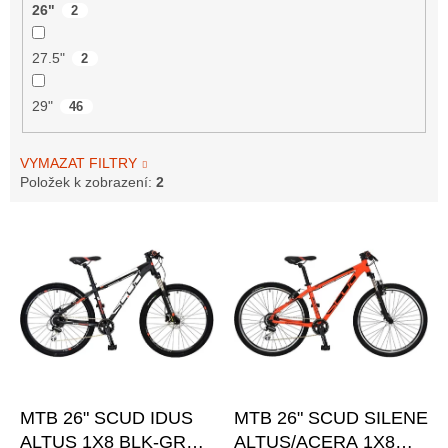
26"
2
27.5"
2
29"
46
VYMAZAT FILTRY
Položek k zobrazení:
2
V
ý
p
i
s
p
r
o
–5 %
–6 %
d
MTB 26" SCUD IDUS
MTB 26" SCUD SILENE
u
ALTUS 1X8 BLK-GREY
ALTUS/ACERA 1X8