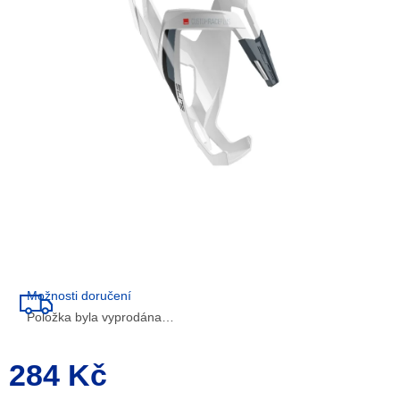
5
hvězdiček.
Možnosti doručení
Položka byla vyprodána…
284 Kč
Měrná
cena: