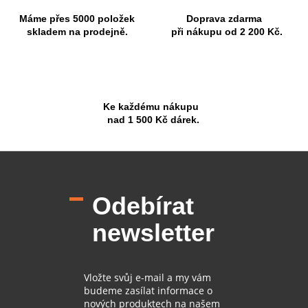
Máme přes 5000 položek
Doprava zdarma
skladem na prodejně.
při nákupu od 2 200 Kč.
Ke každému nákupu
nad 1 500 Kč dárek.
Z
á
p
Odebírat
a
t
newsletter
í
Vložte svůj e-mail a my vám
budeme zasílat informace o
nových produktech na našem