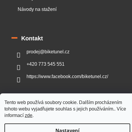
Návody na stažení
Kontakt
prodej
@
biketunel.cz
+420 773 545 551
https://www.facebook.com/biketunel.cz/
Tento web používá soubory cookie. Dalším procházením
Vytvořil Shoptet
tohoto webu vyjadřujete souhlas s jejich používáním.. Více
informací
zde
.
Copyright 2026
BikeTunel.cz
. Všechna práva vyhrazena.
Nastavení