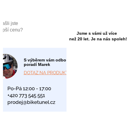
Našli jste
lepší cenu?
Jsme s vámi už více
než 20 let. Je na nás spoleh!
S výběrem vám odborně
poradí Marek
DOTAZ NA PRODUKT
Po-Pá 12:00 - 17:00
+420 773 545 551
prodej@biketunel.cz