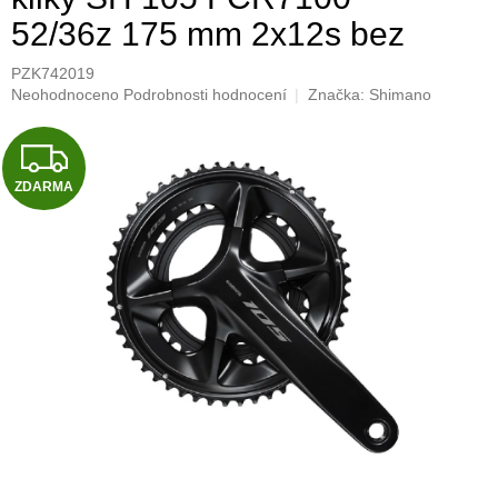
52/36z 175 mm 2x12s bez
PZK742019
Průměrné
Neohodnoceno
Podrobnosti hodnocení
Značka:
Shimano
hodnocení
produktu
Z
je
0,0
ZDARMA
D
z
5
A
hvězdiček.
R
M
A