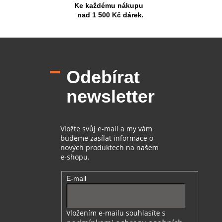
Ke každému nákupu
nad 1 500 Kč dárek.
Z
á
p
Odebírat
a
t
newsletter
í
Vložte svůj e-mail a my vám
budeme zasílat informace o
nových produktech na našem
e-shopu.
E-mail
Vložením e-mailu souhlasíte s