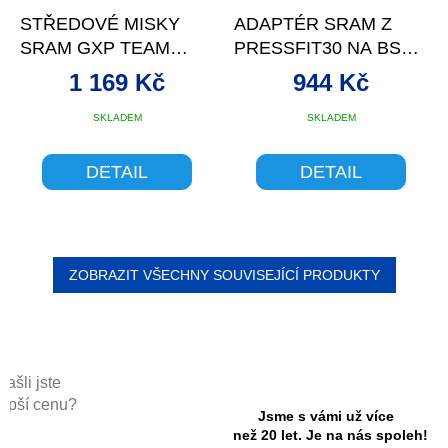
STŘEDOVÉ MISKY
ADAPTÉR SRAM Z
SRAM GXP TEAM
PRESSFIT30 NA BSA
PRESSFIT ROAD BB86
68-73 MM
1 169 Kč
944 Kč
SKLADEM
SKLADEM
DETAIL
DETAIL
ZOBRAZIT VŠECHNY SOUVISEJÍCÍ PRODUKTY
Našli jste
lepší cenu?
Jsme s vámi už více
než 20 let. Je na nás spoleh!