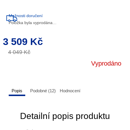
Možnosti doručení
Položka byla vyprodána…
3 509 Kč
Měrná
cena:
4 049 Kč
Vyprodáno
Popis
Podobné (12)
Hodnocení
Detailní popis produktu