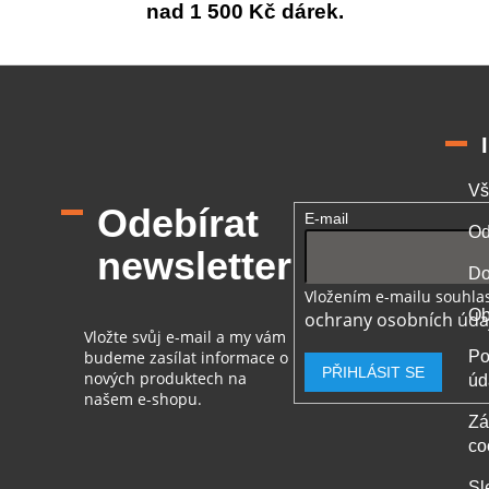
nad 1 500 Kč dárek.
Vš
Odebírat
E-mail
Od
newsletter
Do
Vložením e-mailu souhlas
Ob
ochrany osobních úda
Vložte svůj e-mail a my vám
budeme zasílat informace o
Po
PŘIHLÁSIT SE
nových produktech na
úd
našem e-shopu.
Zá
co
Sl