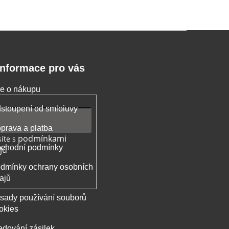
Informace pro vás
e o nákupu
stoupení od smloiuvy
prava a platba
podmínkami
íte s
chodní podmínky
jů
dmínky ochrany osobních
ajů
sady používání souborů
okies
edování zásilek