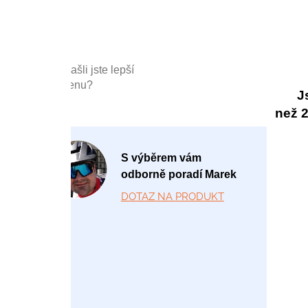
Našli jste lepší
cenu?
J
než 20
P
S výběrem vám
o
odborně poradí Marek
-
DOTAZ NA PRODUKT
P
á
1
2:
0
0
-