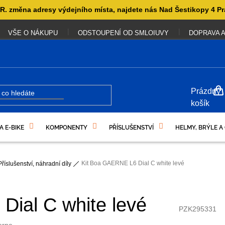
. změna adresy výdejního místa, najdete nás Nad Šestikopy 4 Pr
VŠE O NÁKUPU
ODSTOUPENÍ OD SMLOIUVY
DOPRAVA A
NÁKUP
Prázdný
KOŠÍK
košík
A E-BIKE
KOMPONENTY
PŘÍSLUŠENSTVÍ
HELMY, BRÝLE A
UKAZY
Kit Boa GAERNE L6 Dial C white levé
Příslušenství, náhradní díly
Dial C white levé
PZK295331