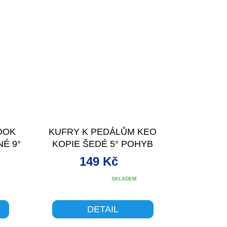
OOK
KUFRY K PEDÁLŮM KEO
É 9°
KOPIE ŠEDÉ 5° POHYB
149 Kč
Průměrné
SKLADEM
hodnocení
produktu
je
DETAIL
5,0
z