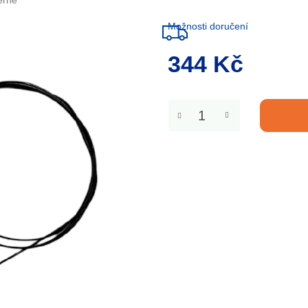
erne
Možnosti doručení
344 Kč
Měrná
cena: