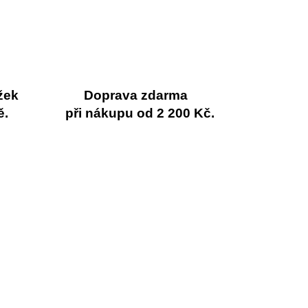
5
hvězdiček.
žek
Doprava zdarma
ě.
při nákupu od 2 200 Kč.