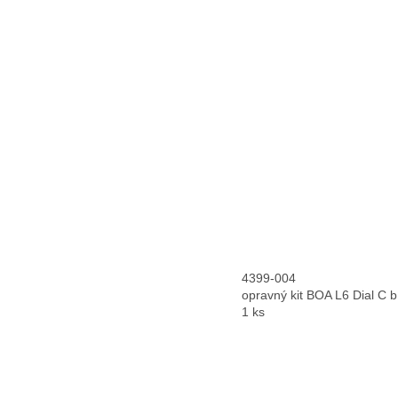
4399-004
opravný kit BOA L6 Dial C b
1 ks