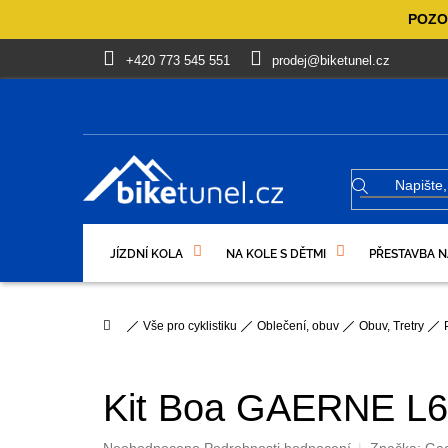
Přejít
POZOR
na
obsah
+420 773 545 551
prodej@biketunel.cz
JÍZDNÍ KOLA
NA KOLE S DĚTMI
PŘESTAVBA N
VÝPRODEJ %
OBLEČENÍ, OBUV
DÁRKOVÉ PO
Domů
Vše pro cyklistiku
Oblečení, obuv
Obuv, Tretry
Kit Boa GAERNE L6 
Průměrné