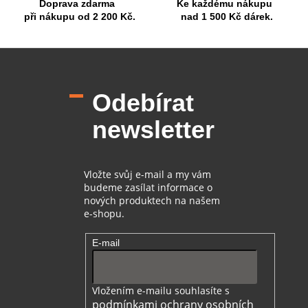
Doprava zdarma
Ke každému nákupu
v
při nákupu od 2 200 Kč.
nad 1 500 Kč dárek.
ý
p
i
Z
s
á
u
p
Odebírat
a
t
newsletter
í
Vložte svůj e-mail a my vám
budeme zasílat informace o
nových produktech na našem
e-shopu.
E-mail
Vložením e-mailu souhlasíte s
podmínkami ochrany osobních