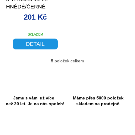
HNĚDÉ/ČERNÉ
201 Kč
SKLADEM
DETAIL
5
položek celkem
O
v
l
á
d
a
c
Jsme s vámi už více
Máme přes 5000 položek
í
než 20 let. Je na nás spoleh!
skladem na prodejně.
p
r
v
k
y