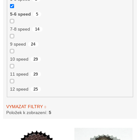
5-6 speed
5
7-8 speed
14
9 speed
24
10 speed
29
11 speed
29
12 speed
25
VYMAZAT FILTRY
Položek k zobrazení:
5
V
ý