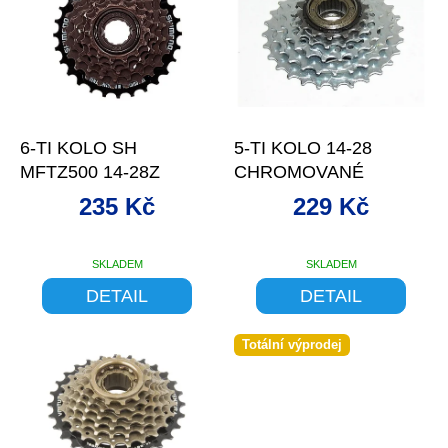
p
i
s
p
r
o
–9 %
–9 %
d
6-TI KOLO SH
5-TI KOLO 14-28
u
MFTZ500 14-28Z
CHROMOVANÉ
k
t
235 Kč
229 Kč
ů
SKLADEM
SKLADEM
DETAIL
DETAIL
Totální výprodej