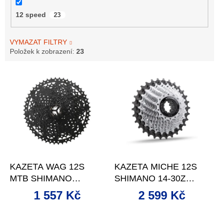
12 speed
23
VYMAZAT FILTRY
Položek k zobrazení:
23
V
ý
p
i
s
p
r
o
–13 %
–13 %
d
KAZETA WAG 12S
KAZETA MICHE 12S
u
MTB SHIMANO
SHIMANO 14-30Z
k
(SRAM) 11-50Z ČERNÁ
PRIMATO K12
t
1 557 Kč
2 599 Kč
ů