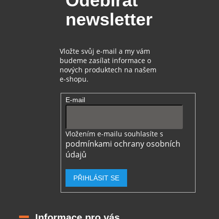
Odebírat
t
newsletter
í
Vložte svůj e-mail a my vám
budeme zasílat informace o
nových produktech na našem
e-shopu.
E-mail
Vložením e-mailu souhlasíte s
podmínkami ochrany osobních
údajů
PŘIHLÁSIT SE
Informace pro vás