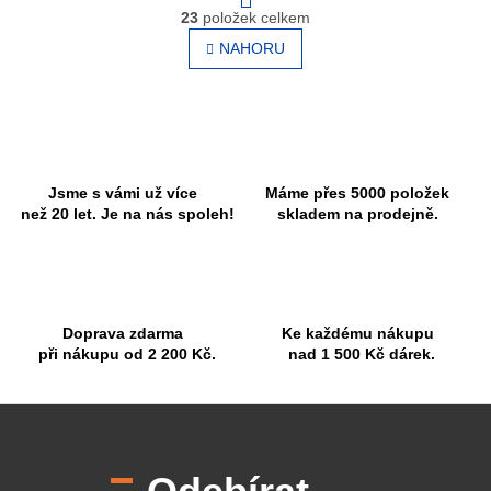
O
r
23
položek celkem
v
á
l
NAHORU
n
á
k
o
d
v
a
á
c
n
í
í
p
r
Jsme s vámi už více
Máme přes 5000 položek
v
než 20 let. Je na nás spoleh!
skladem na prodejně.
k
y
v
ý
p
Doprava zdarma
Ke každému nákupu
i
při nákupu od 2 200 Kč.
nad 1 500 Kč dárek.
s
u
Z
á
p
a