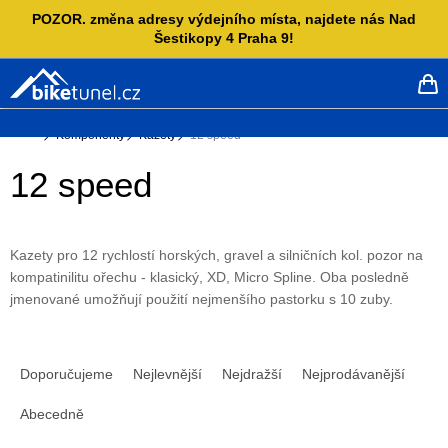
Přejít
POZOR. změna adresy výdejního místa, najdete nás Nad
na
Šestikopy 4 Praha 9!
obsah
NÁ
KO
Domů
Komponenty
Kazety
12 speed
12 speed
Kazety pro 12 rychlostí horských, gravel a silničních kol. pozor na
kompatinilitu ořechu - klasický, XD, Micro Spline. Oba posledně
jmenované umožňují použití nejmenšího pastorku s 10 zuby.
Ř
a
Doporučujeme
Nejlevnější
Nejdražší
Nejprodávanější
z
e
Abecedně
n