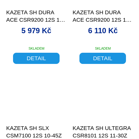
D
D
–13 %
–13 %
A
A
R
R
KAZETA SH DURA
KAZETA SH DURA
M
M
A
A
ACE CSR9200 12S 11-
ACE CSR9200 12S 11-
30Z
34Z
5 979 Kč
6 110 Kč
SKLADEM
SKLADEM
DETAIL
DETAIL
–13 %
–13 %
KAZETA SH SLX
KAZETA SH ULTEGRA
CSM7100 12S 10-45Z
CSR8101 12S 11-30Z