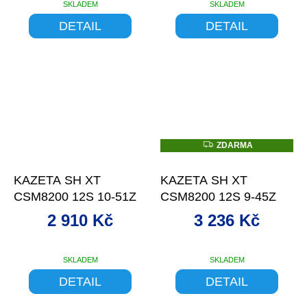
SKLADEM
SKLADEM
DETAIL
DETAIL
Z
ZDARMA
D
–13 %
–13 %
A
R
KAZETA SH XT
KAZETA SH XT
M
A
CSM8200 12S 10-51Z
CSM8200 12S 9-45Z
2 910 Kč
3 236 Kč
SKLADEM
SKLADEM
DETAIL
DETAIL