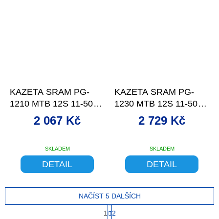
–13 %
–13 %
KAZETA SRAM PG-
KAZETA SRAM PG-
1210 MTB 12S 11-50Z
1230 MTB 12S 11-50Z
BLACK
BLACK
2 067 Kč
2 729 Kč
SKLADEM
SKLADEM
DETAIL
DETAIL
NAČÍST 5 DALŠÍCH
S
1
2
t