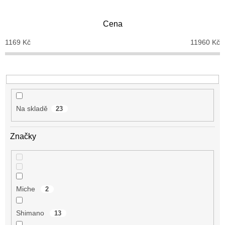
í
p
Cena
r
o
1169
Kč
11960
Kč
d
u
k
t
ů
Na skladě
23
Značky
Miche
2
Shimano
13