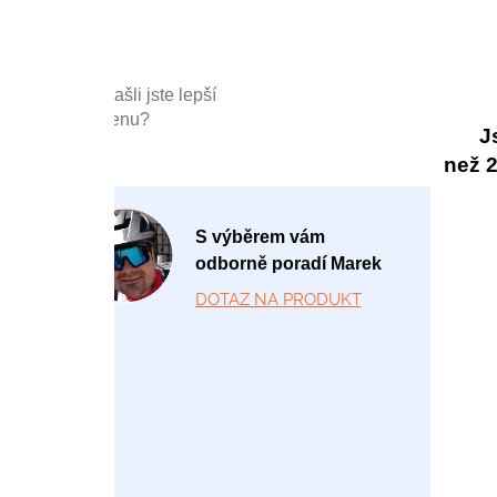
Našli jste lepší
cenu?
J
než 20
P
S výběrem vám
o
odborně poradí Marek
-
DOTAZ NA PRODUKT
P
á
1
2:
0
0
-
1