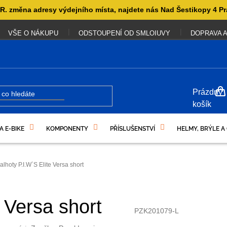
. změna adresy výdejního místa, najdete nás Nad Šestikopy 4 Pr
VŠE O NÁKUPU
ODSTOUPENÍ OD SMLOIUVY
DOPRAVA A
NÁKUP
Prázdný
KOŠÍK
košík
A E-BIKE
KOMPONENTY
PŘÍSLUŠENSTVÍ
HELMY, BRÝLE A
UKAZY
alhoty P.I.W`S Elite Versa short
e Versa short
PZK201079-L