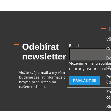
Vš
Odebírat
E-mail
Od
newsletter
Do
Vložením e-mailu souhlas
Ob
ochrany osobních úda
Vložte svůj e-mail a my vám
budeme zasílat informace o
Po
PŘIHLÁSIT SE
nových produktech na
úd
našem e-shopu.
Zá
co
Sl