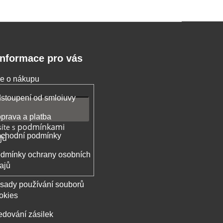
Informace pro vás
e o nákupu
stoupení od smloiuvy
prava a platba
podmínkami
íte s
chodní podmínky
jů
dmínky ochrany osobních
ajů
sady používání souborů
okies
edování zásilek