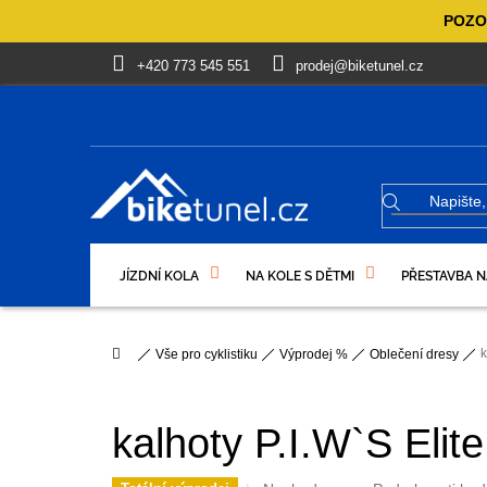
Přejít
POZOR
na
obsah
+420 773 545 551
prodej@biketunel.cz
JÍZDNÍ KOLA
NA KOLE S DĚTMI
PŘESTAVBA N
VÝPRODEJ %
OBLEČENÍ, OBUV
DÁRKOVÉ PO
Domů
k
Vše pro cyklistiku
Výprodej %
Oblečení dresy
kalhoty P.I.W`S Elit