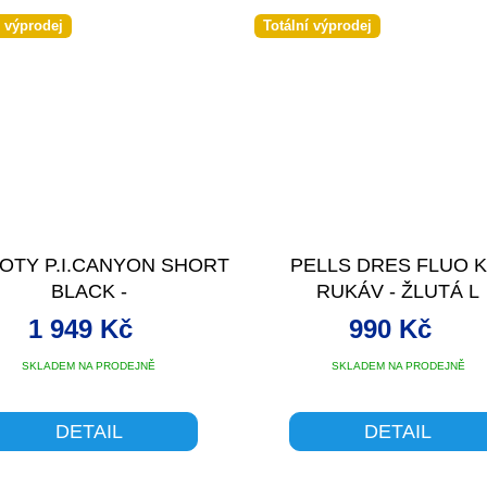
í výprodej
Totální výprodej
OTY P.I.CANYON SHORT
PELLS DRES FLUO K
BLACK -
RUKÁV - ŽLUTÁ L
1 949 Kč
990 Kč
SKLADEM NA PRODEJNĚ
SKLADEM NA PRODEJNĚ
DETAIL
DETAIL